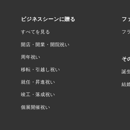
ビジネスシーンに
贈る
フ
すべてを見る
フ
開店・開業・開院祝い
周年祝い
そ
移転・引越し祝い
誕
就任・昇進祝い
結
竣工・落成祝い
個展開催祝い