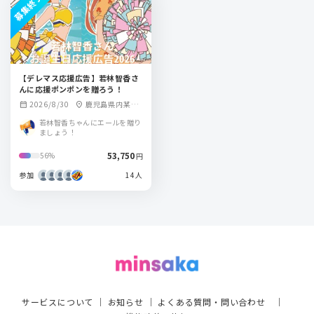
募集終了
【デレマス応援広告】若林智香さ
んに応援ポンポンを贈ろう！
2026/8/30
鹿児島県内某
calendar_month
location_on
所・神奈川県内某
若林智香ちゃんにエールを贈り
所
ましょう！
53,750
56%
円
参加
14人
サービスについて
｜
お知らせ
｜
よくある質問・問い合わせ
｜