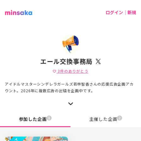
ログイン｜新規
エール交換事務局
3
件のありがとう
favorite
アイドルマスターシンデレラガールズ若林智香さんの応援広告企画アカ
ウント。2026年に複数広告の出稿を企画中です。
1
2
参加した企画
主催した企画