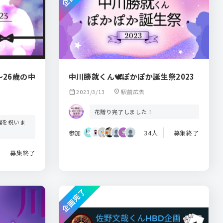
～26歳の中
中川勝就くん🕊ぽかぽか誕生祭2023
calendar_month
2023/3/13
location_on
駅前広告
花贈り完了しました！
誕を祝いま
参加
34人
募集終了
募集終了
企画完了