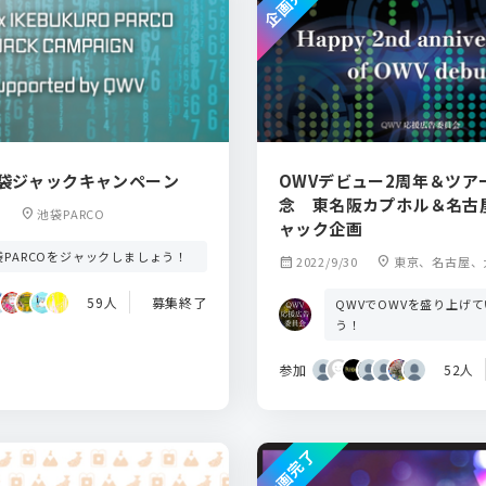
企画完了
池袋ジャックキャンペーン
OWVデビュー2周年＆ツア
念 東名阪カプホル＆名古
location_on
池袋PARCO
ャック企画
袋PARCOをジャックしましょう！
calendar_month
2022/9/30
location_on
東京、名古屋、
59人
募集終了
QWVでOWVを盛り上げ
う！
参加
52人
企画完了