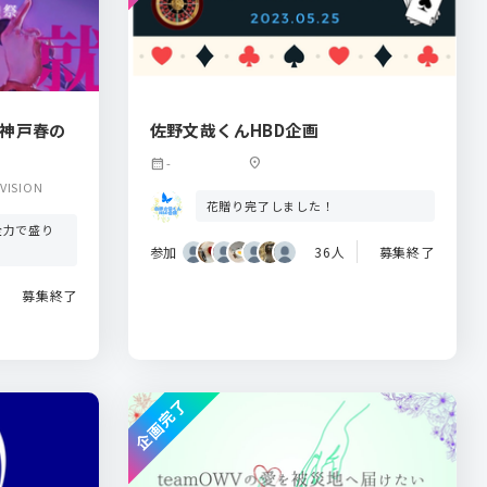
～神戸春の
佐野文哉くんHBD企画
calendar_month
-
location_on
ISION
花贈り完了しました！
全力で盛り
参加
36人
募集終了
募集終了
企画完了