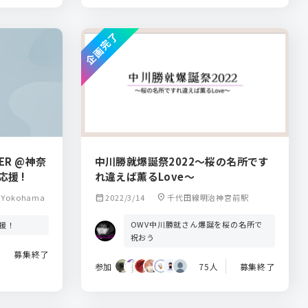
企画完了
ER @神奈
中川勝就爆誕祭2022～桜の名所です
応援 !
れ違えば薫るLove～
 Yokohama
calendar_month
2022/3/14
location_on
千代田線明治神宮前駅
OWV中川勝就さん爆誕を桜の名所で
応援！
祝おう
募集終了
参加
75人
募集終了