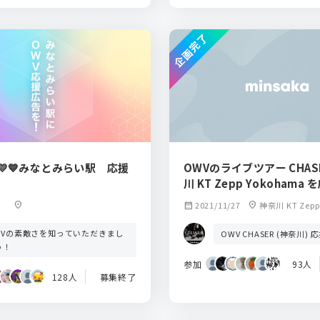
企画完了
WV💛💙みなとみらい駅 応援
OWVのライブツアー CHAS
川 KT Zepp Yokohama を
location_on
calendar_month
2021/11/27
location_on
神奈川 KT Zepp
WVの素敵さを知っていただきまし
OWV CHASER (神奈川) 
う！
参加
93人
128人
募集終了