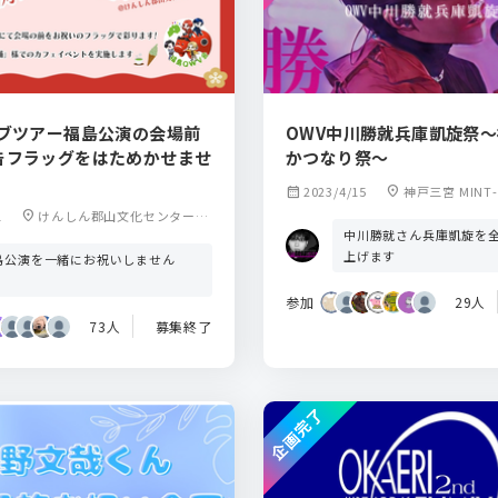
イブツアー福島公演の会場前
OWV中川勝就兵庫凱旋祭
告フラッグをはためかせませ
かつなり祭～
calendar_month
2023/4/15
location_on
神戸三宮 MINT-V
1
location_on
けんしん郡山文化センター
中川勝就さん兵庫凱旋を
（福島県郡山市）
上げます
島公演を一緒にお祝いしません
？
参加
29人
73人
募集終了
企画完了