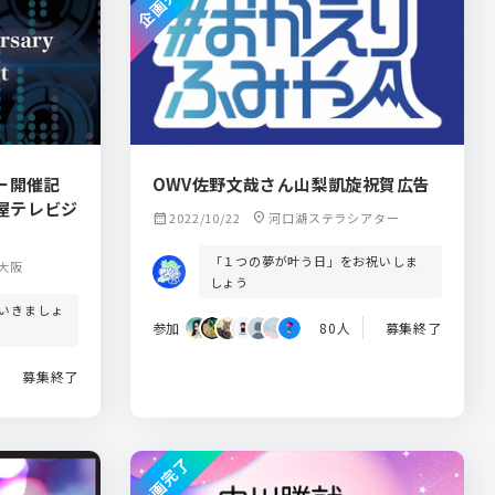
企画完了
ー開催記
OWV佐野文哉さん山梨凱旋祝賀広告
屋テレビジ
calendar_month
2022/10/22
location_on
河口湖ステラシアター
「１つの夢が叶う日」をお祝いしま
大阪
しょう
ていきましょ
参加
80人
募集終了
募集終了
企画完了