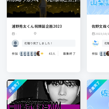
浦野秀太くん祝爆誕企画2023
佐野文哉
calendar_month
-
location_on
calendar_month
2023/10/
花贈り完了しました！
花
参加
43人
募集終了
参加
企画完了
企画完了