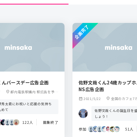
企画完了
くんバースデー広告企画
佐野文哉くん24歳カップホ
NS広告企画
7
location_on
都内電鉄駅構内 駅広告を予定
しています
calendar_month
2021/5/22
location_on
全国のカフェ7カ
野秀太君にお祝いと応援の気持ち
告（Instagram
込めて
佐野文哉くんの誕生日を
しょう！
122人
募集終了
参加
51人