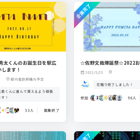
企画完了
野秀太くんのお誕生日を駅広
☆佐野文哉爆誕祭☆2022
いします！
calendar_month
2022/5/25
location_on
7
location_on
都内電鉄駅構内予定
花贈り完了しました！
太君くんに喜んで貰えるよう頑張
ます！
参加
96人
53人
募集終了