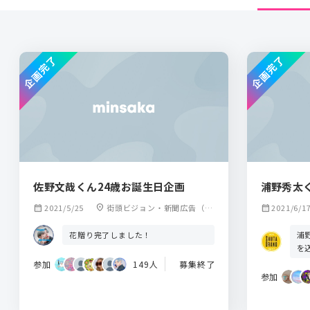
企画完了
企画完了
佐野文哉くん24歳お誕生日企画
浦野秀太
calendar_month
2021/5/25
location_on
街頭ビジョン・新聞広告（詳
calendar_month
2021/6/1
細場所は未定）
浦
花贈り完了しました！
を
参加
149人
募集終了
参加