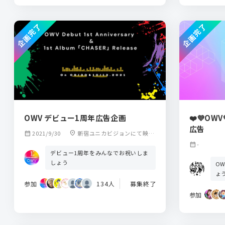
企画完了
企画完了
OWV デビュー1周年広告企画
❤️💜O
広告
calendar_month
2021/9/30
location_on
新宿ユニカビジョンにて映像
広告放映 都内電鉄駅構内にて
calendar_month
-
ポスター広告掲出
デビュー1周年をみんなでお祝いしま
しょう
O
ょ
参加
134人
募集終了
参加