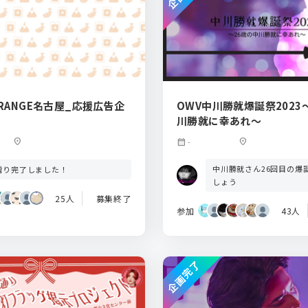
TRANGE名古屋_応援広告企
OWV中川勝就爆誕祭2023
川勝就に幸あれ～
location_on
calendar_month
-
location_on
中川勝就さん26回目の爆
贈り完了しました！
しょう
25人
募集終了
参加
43人
企画完了