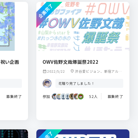
企画完了
お祝い企画
OWV佐野文哉爆誕祭2022
calendar_month
2022/5/22
location_on
渋谷愛ビジョン、新宿アルタ
ビジョン
花贈り完了しました！
募集終了
参加
52人
募集終了