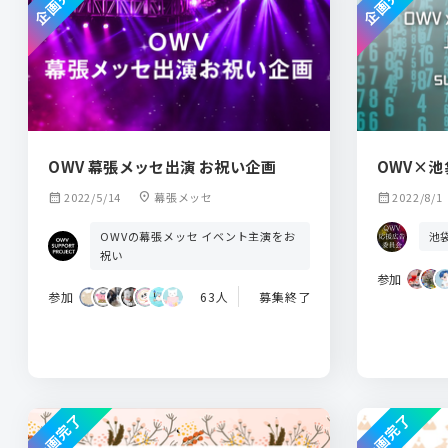
企画完了
企画完了
OWV 幕張メッセ出演 お祝い企画
OWV×
calendar_month
2022/5/14
location_on
幕張メッセ
calendar_month
2022/8/1
OWVの幕張メッセ イベント主演をお
池
祝い
参加
参加
63人
募集終了
企画完了
企画完了