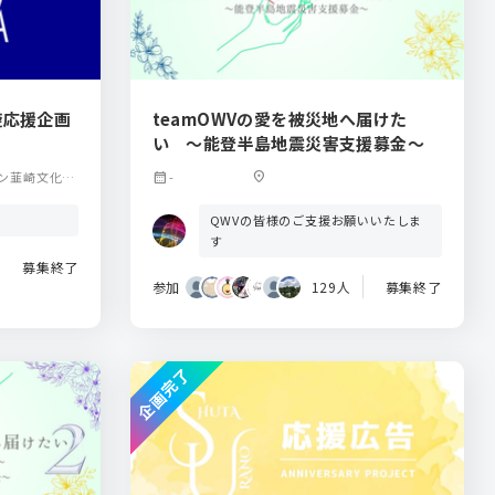
旋応援企画
teamOWVの愛を被災地へ届けた
い 〜能登半島地震災害支援募金〜
ン韮崎文化ホ
calendar_month
-
location_on
QWVの皆様のご支援お願いいたしま
す
募集終了
参加
129人
募集終了
企画完了