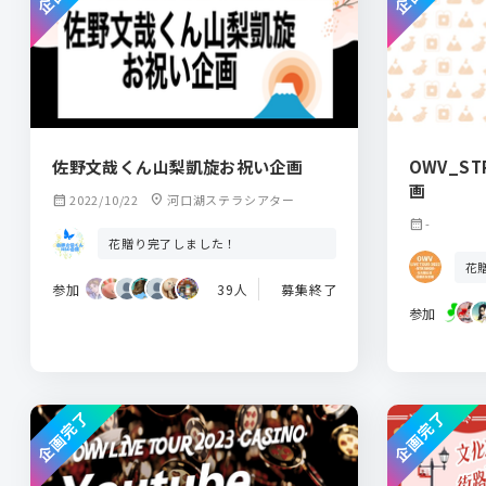
佐野文哉くん山梨凱旋お祝い企画
OWV_S
画
calendar_month
2022/10/22
location_on
河口湖ステラシアター
calendar_month
-
花贈り完了しました！
花
参加
39人
募集終了
参加
企画完了
企画完了