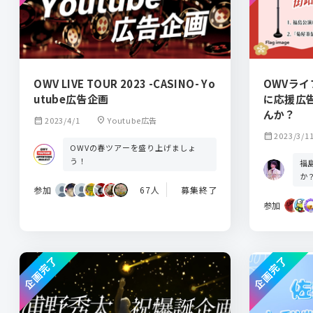
OWV LIVE TOUR 2023 -CASINO- Yo
OWVラ
utube広告企画
に応援広
んか？
calendar_month
2023/4/1
location_on
Youtube広告
calendar_month
2023/3/1
OWVの春ツアーを盛り上げましょ
う！
福
か
参加
67人
募集終了
参加
企画完了
企画完了