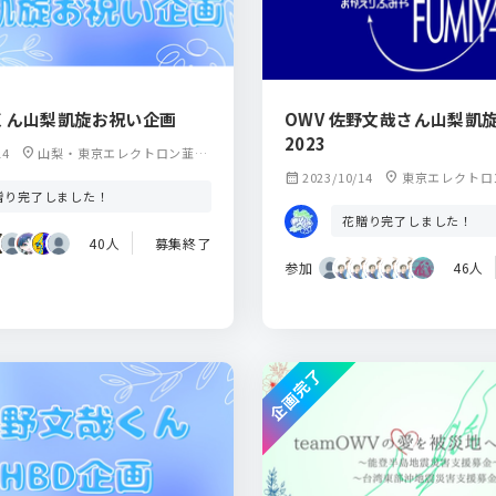
くん山梨凱旋お祝い企画
OWV 佐野文哉さん山梨凱
2023
14
location_on
山梨・東京エレクトロン韮崎
文化ホール 大ホール
calendar_month
2023/10/14
location_on
東京エレクトロ
贈り完了しました！
ール大ホール
花贈り完了しました！
40人
募集終了
参加
46人
企画完了