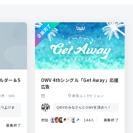
企画完了
ルダー＆S
OWV 4thシングル「Get Away」応援
広告
所・SNS広
calendar_month
-
location_on
新宿ユニかビジョン
ストーリー）
盛り上げま
QWVのみなさんとOWVを頂点へ！
参加
144人
募集終了
募集終了