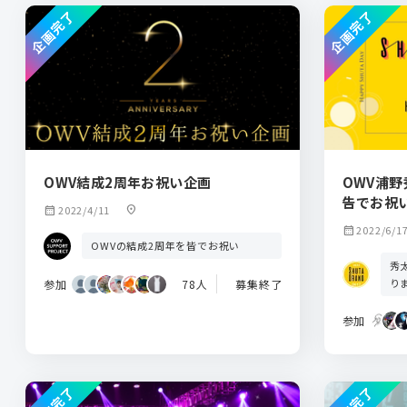
企画完了
企画完了
OWV結成2周年お祝い企画
OWV浦
告でお祝
calendar_month
2022/4/11
location_on
calendar_month
2022/6/1
OWVの結成2周年を皆でお祝い
秀
り
参加
78人
募集終了
参加