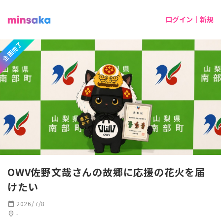
ログイン｜新規
企画完了
OWV佐野文哉さんの故郷に応援の花火を届
けたい
calendar_month
2026/7/8
location_on
-