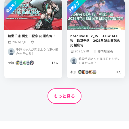
企画完了
企画完了
輪堂千速 誕生日記念 応援広告！
hololive DEV_IS FLOW GLO
W 輪堂千速 2026年誕生日記念
2026/7/8
calendar_month
location_on
応援広告
千速ちゃんが喜ぶような凄い景
2026/7/8
都内駅某所
calendar_month
location_on
色を見せる！
輪堂千速さんの誕生日をお祝い
参加
46人
しませんか？
参加
118人
もっと見る