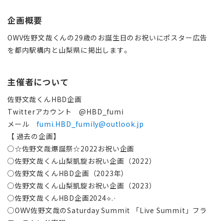
企画概要
OWV佐野文哉くんの29歳のお誕生日のお祝いにポスター広告
を都内駅構内と山梨県に掲出します。
主催者について
佐野文哉くんHBD企画
Twitterアカウント @HBD_fumi
メール
fumi.HBD_fumily@outlook.jp
【 過去の企画】
○☆佐野文哉爆誕祭☆2022お祝い企画
○佐野文哉くん山梨凱旋お祝い企画（2022）
○
佐野文哉くんHBD企画（2023年）
○佐野文哉くん山梨凱旋お祝い企画（2023）
○
佐野文哉くんHBD企画2024⟡.·
○
OWV佐野文哉のSaturday Summit 「Live Summit」フラ