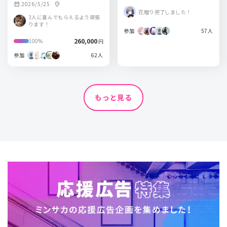
2026/5/25
calendar_month
location_on
花贈り完了しました！
3人に喜んでもらえるよう頑張
ります！
参加
57人
260,000
100%
円
参加
62人
もっと見る