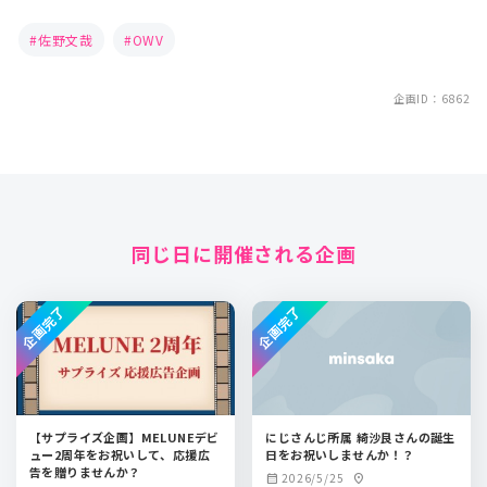
佐野文哉
OWV
企画ID：6862
同じ日に開催される企画
企画完了
企画完了
【サプライズ企画】MELUNEデビ
にじさんじ所属 綺沙良さんの誕生
ュー2周年をお祝いして、応援広
日をお祝いしませんか！？
告を贈りませんか？
2026/5/25
calendar_month
location_on