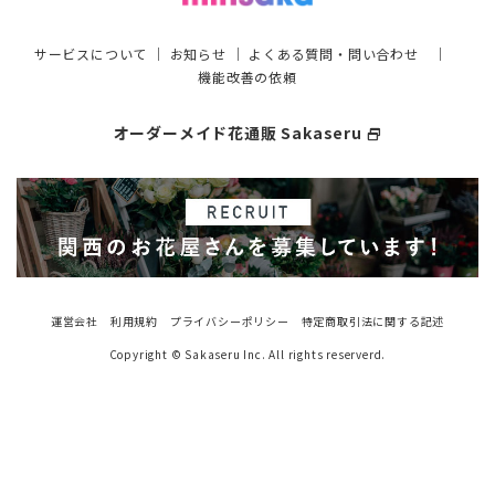
サービスについて
｜
お知らせ
｜
よくある質問・問い合わせ
｜
機能改善の依頼
オーダーメイド花通販 Sakaseru
select_window
運営会社
利用規約
プライバシーポリシー
特定商取引法に関する記述
Copyright © Sakaseru Inc. All rights reserverd.