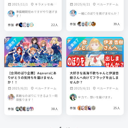
2025/11/1
キラメッセぬま
2025/6/21
ベルーナドーム
calendar_month
location_on
calendar_month
location_on
づ
準備期間短めですがやり遂げま
一緒にのぼりを掲げませんか！
す！
参加
39人
参加
22人
企画完了
企画完了
【合同のぼり企画】Aqoursにあ
大好きな高海千歌ちゃんと伊波杏
りがとうの気持ちを届けません
樹さんへ向けてフラッグを出しま
か！！
せんか？
2025/6/21
ベルーナドーム
2025/6/21
ベルーナドーム
calendar_month
location_on
calendar_month
location_on
素敵なのぼりにできるよう一同
全力で、想いを届けます。
頑張ります！
参加
25人
参加
38人