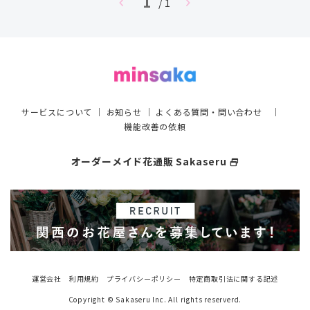
1
chevron_left
chevron_right
/ 1
サービスについて
｜
お知らせ
｜
よくある質問・問い合わせ
｜
機能改善の依頼
オーダーメイド花通販 Sakaseru
select_window
運営会社
利用規約
プライバシーポリシー
特定商取引法に関する記述
Copyright © Sakaseru Inc. All rights reserverd.