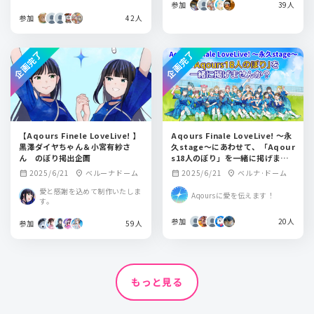
参加
39人
参加
42人
企画完了
企画完了
【Aqours Finele LoveLive! 】
Aqours Finale LoveLive! ～永
黒澤ダイヤちゃん＆小宮有紗さ
久stage～にあわせて、「Aqour
ん のぼり掲出企画
s18人のぼり」を一緒に掲げませ
んか？
2025/6/21
ベルーナドーム
2025/6/21
ベルナ·ドーム
calendar_month
location_on
calendar_month
location_on
愛と感謝を込めて制作いたしま
Aqoursに愛を伝えます！
す。
参加
20人
参加
59人
もっと見る