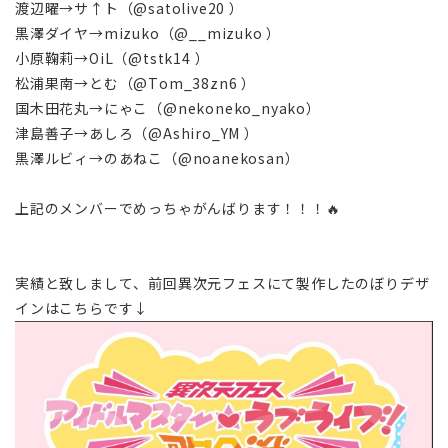
渡辺曜→サ↑ト（@satolive20 ）
黒澤ダイヤ→mizuko（@__mizuko ）
小原鞠莉→OiL（@tstk14 ）
松浦果南→とむ（@Tom_38zn6 ）
国木田花丸→にゃこ（@nekoneko_nyako）
津島善子→あしろ（@Ashiro_YM ）
黒澤ルビィ→のあねこ（@noanekosan）
上記のメンバーでめっちゃがんばります！！！🔥
実績と致しまして、前回異次元フェスにて製作したのぼりデザ
インはこちらです↓