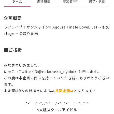
38
ホーム
進捗報告
参加者
完了・収支
企画概要
ラブライブ！サンシャイン!! Aqours Finale LoveLive! ～永久
stage～ のぼり企画
■ご挨拶
みなさま初めまして。
にゃこ（TwitterID:@nekoneko_nyako）と申します。
この度は本企画に興味を持っていただき誠にありがとうござい
ます。
本企画は9人の絵描きによる✒️
共同企画✒️
となります！
.*･ﾟ .ﾟ･*.
.*･ﾟ .ﾟ･*..*･ﾟ .ﾟ･*. .*･ﾟ
9人組スクールアイドル