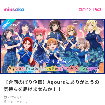
ログイン｜新規
企画完了
【合同のぼり企画】Aqoursにありがとうの
気持ちを届けませんか！！
calendar_month
2025/6/21
location_on
ベルーナドーム