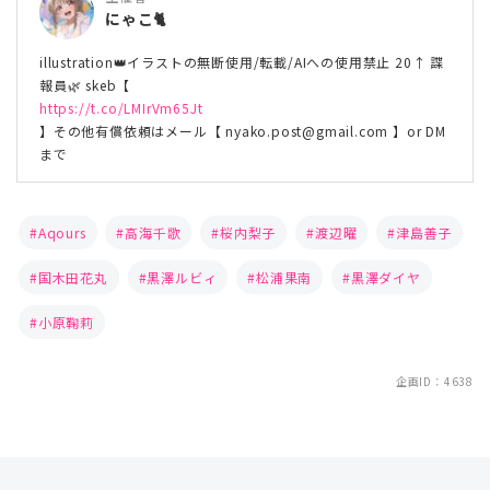
にゃこ🐈
illustration👑イラストの無断使用/転載/AIへの使用禁止 20↑ 諜
報員🌿 skeb【
https://t.co/LMIrVm65Jt
】その他有償依頼はメール【 nyako.post@gmail.com 】or DM
まで
Aqours
高海千歌
桜内梨子
渡辺曜
津島善子
国木田花丸
黒澤ルビィ
松浦果南
黒澤ダイヤ
小原鞠莉
企画ID：4638