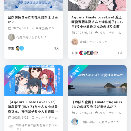
空衣御侍さんにお花を贈りません
Aqours Finale LoveLive! 渡辺
か？
曜役斉藤朱夏さんと津島善子(ヨハ
ネ)役小林愛香さんののぼり企画
2025/6/21
東京芸術センタ
calendar_month
location_on
2025/6/21
ベルーナドーム
calendar_month
location_on
ー 天空劇場
花贈り完了しました！
花贈り完了しました！
参加
2人
参加
14人
企画完了
企画完了
【Aqours Finale LoveLive!】
【のぼり企画】FinaleでAqours
津島善子(ヨハネ)ちゃん＆小林愛
9人ののぼりを掲げませんか？
香さん、桜内梨子ちゃん＆逢田梨
2025/6/21
ベルーナドーム
calendar_month
location_on
香子さんへのぼりを出しません
2025/6/21
ベルーナドーム
calendar_month
location_on
か？
一緒にのぼりを掲げませんか！
9年分の愛と感謝を届けません
か？