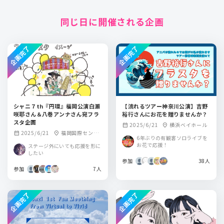
同じ日に開催される企画
企画完了
企画完了
シャニ７th『円環』福岡公演白瀬
【流れるツアー神奈川公演】吉野
咲耶さん＆八巻アンナさん宛フラ
裕行さんにお花を贈りませんか？
スタ企画
2025/6/21
横浜ベイホール
calendar_month
location_on
2025/6/21
福岡国際センタ
calendar_month
location_on
6年ぶりの有観客ソロライブを
ー
お花で応援！
ステージ外にいても応援を形に
したい
参加
38人
参加
7人
企画完了
企画完了