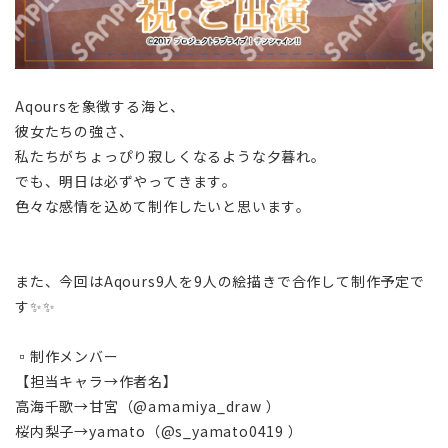
Aqoursを象徴する海と、
彼女たちの強さ、
私たちがちょっぴり寂しくなるような夕暮れ。
でも、明日は必ずやってきます。
色々な感情を込めて制作したいと思います。
また、今回はAqours9人を9人の絵描きで合作して制作予定で
す✨️✨️
▫️制作メンバー
【担当キャラ→作者名】
高海千歌→甘宮（@amamiya_draw ）
桜内梨子→yamato（@s_yamato0419 ）