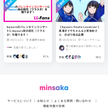
企画完了
企画完了
Aqoursのバレンタインコンサー
【Aqours Finele LoveLive! 】
トにAqours宛の祝花（フラス
黒澤ダイヤちゃん＆小宮有紗さ
タ）を贈ります！
ん のぼり掲出企画
2023/2/11
武蔵野の森総合
2025/6/21
ベルーナドーム
calendar_month
location_on
calendar_month
location_on
スポーツプラザ・
愛と感謝を込めて制作いたしま
花贈り完了しました！
メインアリーナ
す。
参加
67人
参加
59人
サービスについて
｜
お知らせ
｜
よくある質問・問い合わせ
｜
機能改善の依頼