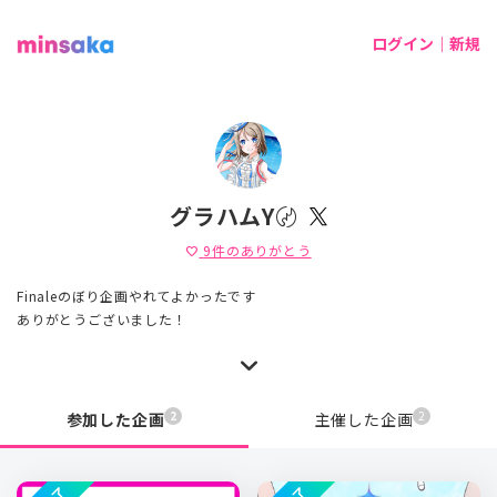
ログイン｜新規
グラハムY〄
9
件のありがとう
favorite
Finaleのぼり企画やれてよかったです
ありがとうございました！
2
2
参加した企画
主催した企画