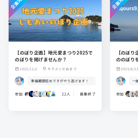
企画完了
企画完了
【のぼり企画】地元愛まつり2025で
【のぼり企画
のぼりを掲げませんか？
ののぼり
calendar_month
2025/11/1
location_on
キラメッセぬまづ
calendar_month
2025/6/2
準備期間短めですがやり遂げます！
一
参加
22人
募集終了
参加