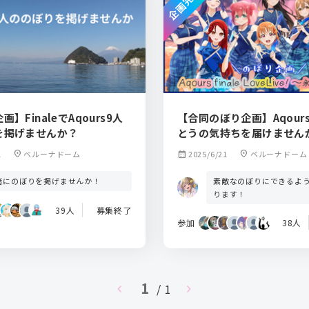
企画完了
】FinaleでAqours9人
【合同のぼり企画】Aqour
を掲げませんか？
とうの気持ちを届けません
1
location_on
ベルーナドーム
calendar_month
2025/6/21
location_on
ベルーナドーム
素敵なのぼりにできるよ
緒にのぼりを掲げませんか！
ります！
39人
募集終了
参加
38人
1
chevron_left
/ 1
chevron_right