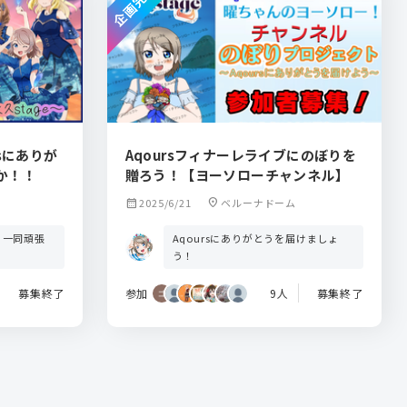
企画完了
sにありが
Aqoursフィナーレライブにのぼりを
か！！
贈ろう！【ヨーソローチャンネル】
calendar_month
2025/6/21
location_on
ベルーナドーム
う一同頑張
Aqoursにありがとうを届けましょ
う！
募集終了
参加
9人
募集終了