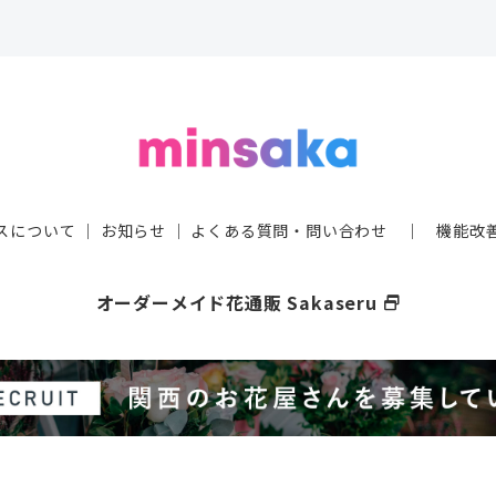
スについて
｜
お知らせ
｜
よくある質問・問い合わせ
｜
機能改
オーダーメイド花通販 Sakaseru
select_window