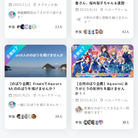
香さん、桜内梨子ちゃん＆逢田梨
2025/11/1
キラメッセぬま
calendar_month
location_on
香子さんへのぼりを出しません
2025/6/21
ベルーナドーム
calendar_month
location_on
づ
準備期間短めですがやり遂げま
か？
す！
9年分の愛と感謝を届けません
か？
参加
22人
参加
42人
企画完了
企画完了
【のぼり企画】FinaleでAqours
【合同のぼり企画】Aqoursにあ
9人ののぼりを掲げませんか？
りがとうの気持ちを届けません
か！！
2025/6/21
ベルーナドーム
calendar_month
location_on
2025/6/21
ベルーナドーム
calendar_month
location_on
一緒にのぼりを掲げませんか！
素敵なのぼりにできるよう一同
頑張ります！
参加
39人
参加
38人