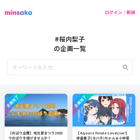
ログイン｜新規
#桜内梨子
の企画一覧
search
企画完了
企画完了
【のぼり企画】地元愛まつり2025
【Aqours Finale LoveLive!】
でのぼりを掲げませんか？
津島善子(ヨハネ)ちゃん＆小林愛