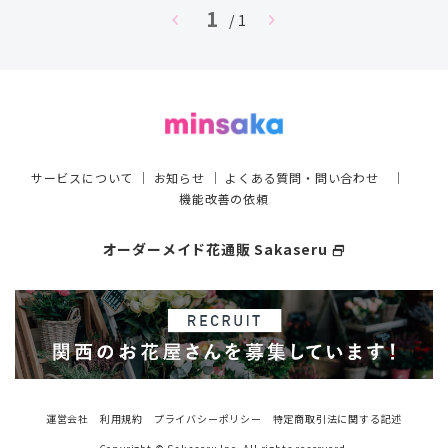
1
chevron_left
chevron_right
/ 1
サービスについて
｜
お知らせ
｜
よくある質問・問い合わせ
｜
機能改善の依頼
オーダーメイド花通販 Sakaseru
select_window
運営会社
利用規約
プライバシーポリシー
特定商取引法に関する記述