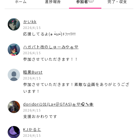
44
ホーム
進捗報告
参加者
完了・収支
かいkk
2026/4/15
応援してるよ(๑ •̀ω•́)۶ﾌｧｲﾄ!!
ハガパト改のしゅーみや🛸💜
2026/4/15
参加させていただきます！！
暗黒Burst
2026/4/15
参加させていただきます！素敵な企画をありがとうござ
います！
doridori101(La+＠GTAS)🛸💜🎧🔧🐝
2026/4/15
支援おかわりです
KJかると
2026/4/15