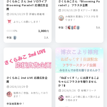
さくらみこ さん 2nd ソロライブ
さくらみこさん 『Blooming Pa
Blooming Parade!! 応援広告企
rade!! 』 フラスタ企画
画
2026/10/29
Kアリーナ横浜
calendar_month
location_on
2026/10/29
詳細な掲載場所
calendar_month
location_on
み俺誇🌸 素敵なフラスタを作
は後日発表となり
ります！
よろしくお願いします！
ます
参加
5人
1,000
0%
円
参加
1人
さくらみこ 2nd LIVE 応援広告企
「ねぽっくす！」に出演するこよ
画
ちゃんにフラスタを贈りません
か？🧪
2026/10/29
calendar_month
location_on
2026/9/26
有明アリーナ
calendar_month
location_on
皆様のご参加、お待ちしており
ます！
博衣こより様に喜んで頂けるよ
う努めます
参加者募集中！