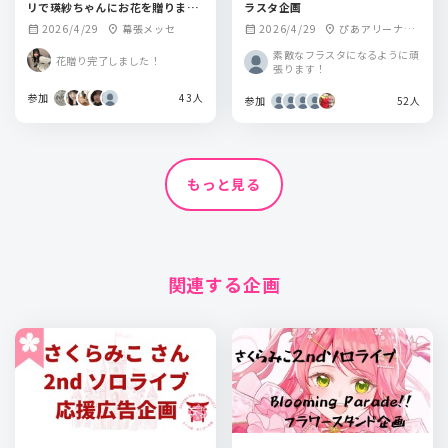
リで瑛紗ちゃんにお花を贈りませ
ラスタ企画
んか？
2026/4/29
幕張メッセ
2026/4/29
ぴあアリーナM
calendar_month
location_on
calendar_month
location_on
M
素敵なフラスタになるように頑
花贈り完了しました！
張ります！
参加
43人
参加
52人
もっと見る
関連する企画