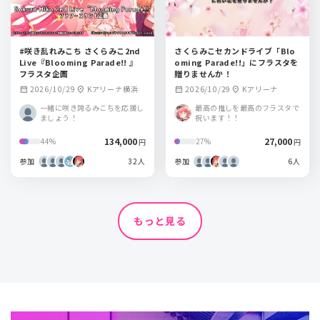
#咲き乱れみこち さくらみこ2nd
さくらみこセカンドライブ「Blo
Live『Blooming Parade!! 』
oming Parade!!」にフラスタを
フラスタ企画
贈りませんか！
2026/10/29
Kアリーナ横浜
2026/10/29
Kアリーナ
calendar_month
location_on
calendar_month
location_on
一緒に咲き誇るみこちを応援し
最高の推しを最高のフラスタで
ましょう！
祝います！！
134,000
27,000
44%
27%
円
円
参加
32人
参加
6人
もっと見る