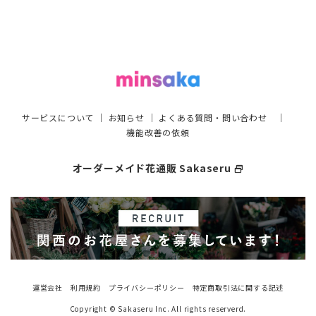
サービスについて
｜
お知らせ
｜
よくある質問・問い合わせ
｜
機能改善の依頼
オーダーメイド花通販 Sakaseru
select_window
運営会社
利用規約
プライバシーポリシー
特定商取引法に関する記述
Copyright © Sakaseru Inc. All rights reserverd.