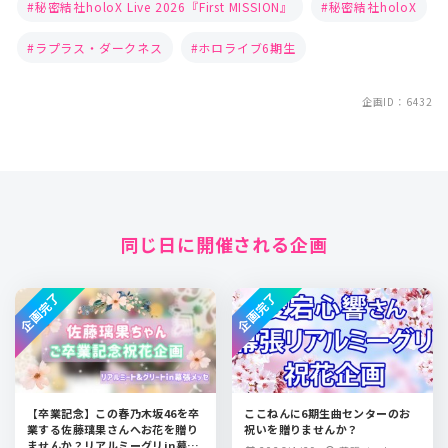
秘密結社holoX Live 2026『First MISSION』
秘密結社holoX
ラプラス・ダークネス
ホロライブ6期生
企画ID：6432
同じ日に開催される企画
企画完了
企画完了
【卒業記念】この春乃木坂46を卒
ここねんに6期生曲センターのお
業する佐藤璃果さんへお花を贈り
祝いを贈りませんか？
ませんか？リアルミーグリin幕張