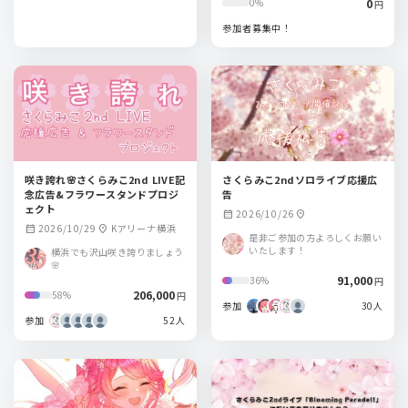
0
0%
円
参加者募集中！
咲き誇れ🌸さくらみこ2nd LIVE記
さくらみこ2ndソロライブ応援広
念広告&フラワースタンドプロジ
告
ェクト
2026/10/26
calendar_month
location_on
2026/10/29
Kアリーナ横浜
calendar_month
location_on
是非ご参加の方よろしくお願い
いたします！
横浜でも沢山咲き誇りましょう
🌸
91,000
36%
円
206,000
58%
円
参加
30人
参加
52人