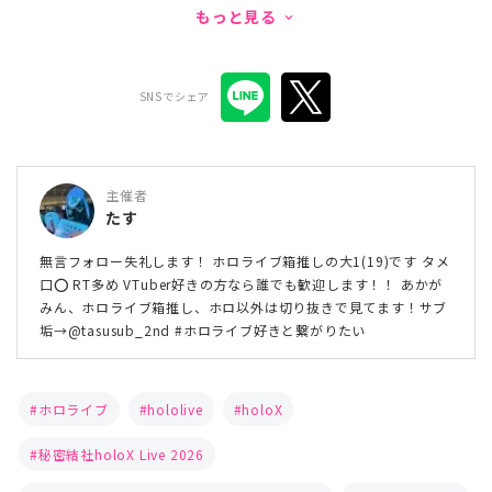
もっと見る
keyboard_arrow_down
SNSでシェア
主催者
たす
無言フォロー失礼します！ ホロライブ箱推しの大1(19)です タメ
口⭕ RT多め VTuber好きの方なら誰でも歓迎します！！ あかが
みん、ホロライブ箱推し、ホロ以外は切り抜きで見てます！サブ
垢→@tasusub_2nd #ホロライブ好きと繋がりたい
ホロライブ
hololive
holoX
秘密結社holoX Live 2026