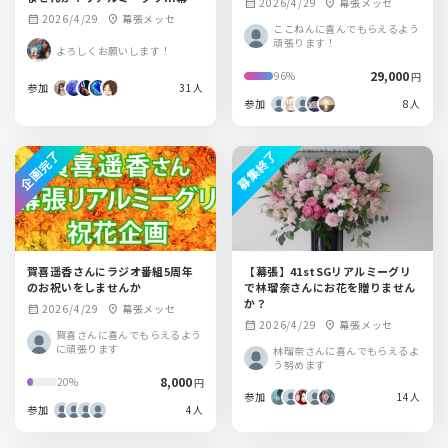
2026/4/29
幕張メッセ
calendar_month
location_on
メッセ
2026/4/29
幕張メッセ
calendar_month
location_on
ここねんに喜んでもらえるよう
頑張ります！
よろしくお願いします！
29,000
96%
円
参加
31人
参加
8人
企画完了
募集終了
賀喜遥香さんにラジオ番組5周年
【幕張】41stSGリアルミーグリ
のお祝いをしませんか
で林瑠奈さんにお花を贈りません
か？
2026/4/29
幕張メッセ
calendar_month
location_on
2026/4/29
幕張メッセ
calendar_month
location_on
賀喜さんに喜んでもらえるよう
に頑張ります
林瑠奈さんに喜んでもらえるよ
う努めます
8,000
20%
円
参加
14人
参加
4人