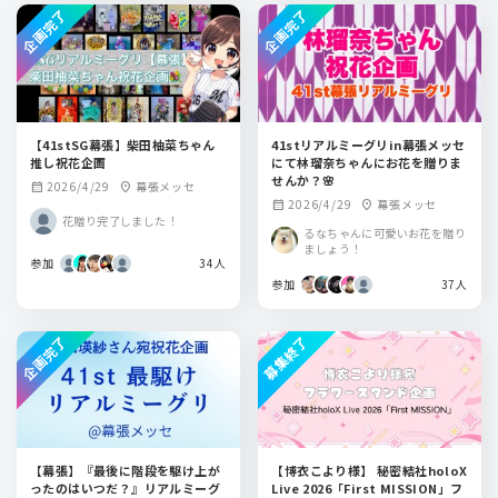
企画完了
企画完了
【41stSG幕張】柴田柚菜ちゃん
41stリアルミーグリin幕張メッセ
推し祝花企画
にて林瑠奈ちゃんにお花を贈りま
せんか？🌸
2026/4/29
幕張メッセ
calendar_month
location_on
2026/4/29
幕張メッセ
calendar_month
location_on
花贈り完了しました！
るなちゃんに可愛いお花を贈り
ましょう！
参加
34人
参加
37人
企画完了
募集終了
【幕張】『最後に階段を駆け上が
【博衣こより様】 秘密結社holoX
ったのはいつだ？』リアルミーグ
Live 2026「First MISSION」フ