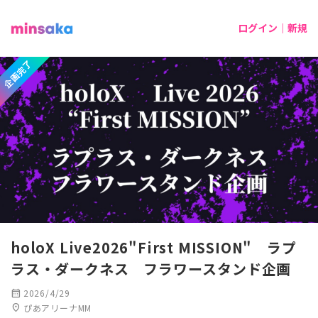
ログイン｜新規
企画完了
holoX Live2026"First MISSION" ラプ
ラス・ダークネス フラワースタンド企画
calendar_month
2026/4/29
location_on
ぴあアリーナMM