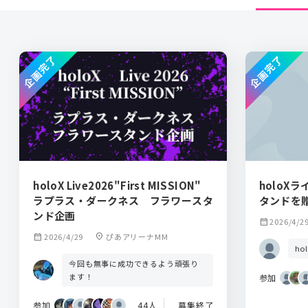
企画完了
企画完了
holoX Live2026"First MISSION"
holoX
ラプラス・ダークネス フラワースタ
タンドを
ンド企画
calendar_month
2026/4/2
calendar_month
2026/4/29
location_on
ぴあアリーナMM
h
今回も無事に成功できるよう頑張り
ます！
参加
参加
44人
募集終了