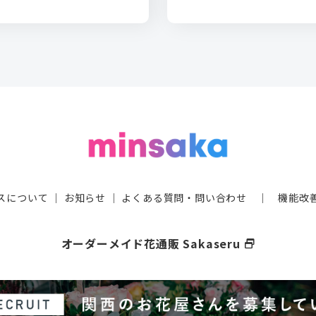
スについて
｜
お知らせ
｜
よくある質問・問い合わせ
｜
機能改
オーダーメイド花通販 Sakaseru
select_window