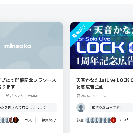
募集終了
ライブにて開催記念フラワース
天音かなた1stLive LOCK
贈ります
記念広告企画
9
location_on
ぴあアリーナMM
calendar_month
2026/8/11
location_on
oloXを皆さんで応援しましょう！
花贈り企画中です！
29人
募集終了
参加
358人