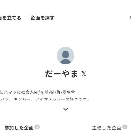
画を立てる
企画を探す
だーやま
マった社会人💫/🛸💜/🍃/🗿/💬🔁💙
モンハン、キンハー、アイマスシリーズ好きです。
参加した企画
主催した企画
3
0