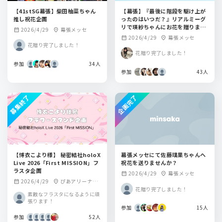
【41stSG幕張】柴田柚菜ちゃん
【幕張】『最後に階段を駆け上が
推し祝花企画
ったのはいつだ？』リアルミーグ
リで瑛紗ちゃんにお花を贈りませ
2026/4/29
幕張メッセ
calendar_month
location_on
んか？
2026/4/29
幕張メッセ
calendar_month
location_on
花贈り完了しました！
花贈り完了しました！
参加
34人
参加
43人
募集終了
企画完了
【博衣こより様】 秘密結社holoX
幕張メッセにて佐藤璃果ちゃんへ
Live 2026「First MISSION」フ
祝花を送りませんか？
ラスタ企画
2026/4/29
幕張メッセ
calendar_month
location_on
2026/4/29
ぴあアリーナM
calendar_month
location_on
花贈り完了しました！
M
素敵なフラスタになるように頑
張ります！
参加
15人
参加
52人