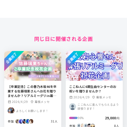
同じ日に開催される企画
企画完了
企画完了
【卒業記念】この春乃木坂46を卒
ここねんに6期生曲センターのお
業する佐藤璃果さんへお花を贈り
祝いを贈りませんか？
ませんか？リアルミーグリin幕張
2026/4/29
幕張メッセ
calendar_month
location_on
メッセ
2026/4/29
幕張メッセ
calendar_month
location_on
ここねんに喜んでもらえるよう
頑張ります！
よろしくお願いします！
29,000
96%
円
参加
31人
参加
8人