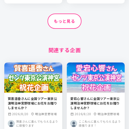
もっと見る
関連する企画
賀喜遥香さんに全国ツアー東京公
愛宕心響さんに全国ツアー東京公
演明治神宮野球場にお花をお贈り
演明治神宮野球場にお花をお贈り
しませんか？
しませんか？
2026/8/20
明治神宮野球場
2026/8/20
明治神宮野球場
calendar_month
location_on
calendar_month
location_on
賀喜さんに喜んでもらえるよう
ここねんに喜んでもらえるよう
に頑張ります
頑張ります！