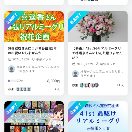
企画完了
募集終了
賀喜遥香さんにラジオ番組5周年
【幕張】41stSGリアルミーグリ
のお祝いをしませんか
で林瑠奈さんにお花を贈りません
か？
2026/4/29
幕張メッセ
calendar_month
location_on
2026/4/29
幕張メッセ
calendar_month
location_on
賀喜さんに喜んでもらえるよう
に頑張ります
林瑠奈さんに喜んでもらえるよ
う努めます
8,000
20%
円
参加
14人
参加
4人
企画完了
企画完了