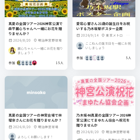
真夏の全国ツアー2026神宮公演で
愛宕心響さん21歳の誕生日をお祝
森平麗心ちゃんへ一緒にお花を贈
いする乃木坂駅ポスター企画
りませんか？
2026/9/14
東京メトロ 乃
calendar_month
location_on
2026/8/20
明治神宮野球場
calendar_month
location_on
木坂駅
ここねんの誕生日を一緒にお祝
いしましょう
麗心ちゃんへ一緒にお花を贈り
ましょう！
参加
5人
参加
15人
真夏の全国ツアーの神宮会場で林
乃木坂46真夏の全国ツアー2026神
瑠奈さんにお花を贈りませんか？
宮公演にてまゆたん協会へ祝花を
贈りませんか
2026/8/20
明治神宮球場
calendar_month
location_on
2026/8/20
明治神宮野球場
calendar_month
location_on
よろしくお願いします！
まゆたん協会へ素敵なお花を贈