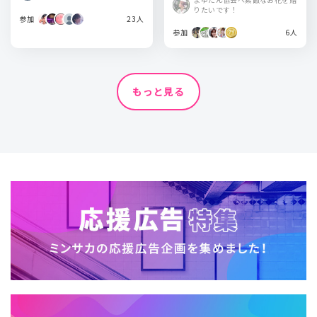
りたいです！
参加
23人
参加
6人
もっと見る