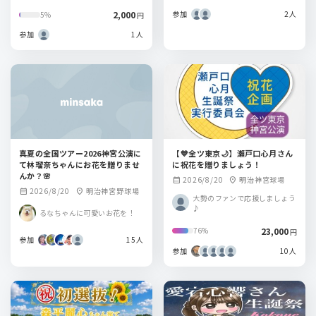
2,000
参加
2人
5%
円
参加
1人
真夏の全国ツアー2026神宮公演に
【💙全ツ東京🌙】瀬戸口心月さん
て林瑠奈ちゃんにお花を贈りませ
に祝花を贈りましょう！
んか？🌸
2026/8/20
明治神宮球場
calendar_month
location_on
2026/8/20
明治神宮野球場
calendar_month
location_on
大勢のファンで応援しましょう
♪
るなちゃんに可愛いお花を！
23,000
76%
円
参加
15人
参加
10人