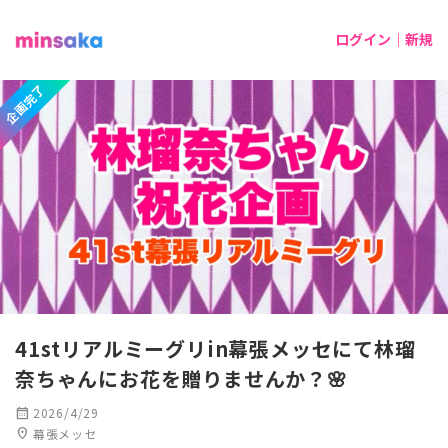
ログイン｜新規
企画完了
41stリアルミーグリin幕張メッセにて林瑠
奈ちゃんにお花を贈りませんか？🌸
calendar_month
2026/4/29
location_on
幕張メッセ