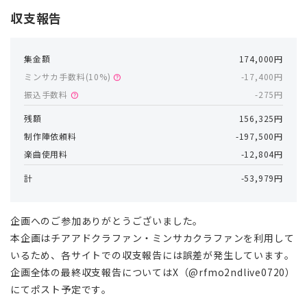
収支報告
集金額
174,000円
ミンサカ手数料(
10
%)
-17,400円
help
振込手数料
-275円
help
残額
156,325円
制作陣依頼料
-197,500円
楽曲使用料
-12,804円
計
-53,979円
企画へのご参加ありがとうございました。
本企画はチアアドクラファン・ミンサカクラファンを利用して
いるため、各サイトでの収支報告には誤差が発生しています。
企画全体の最終収支報告についてはX（@rfmo2ndlive0720）
にてポスト予定です。