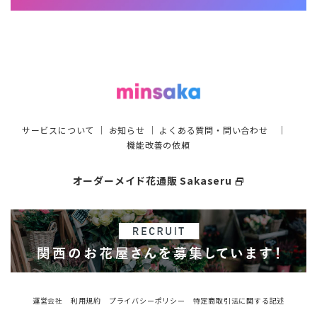
サービスについて
｜
お知らせ
｜
よくある質問・問い合わせ
｜
機能改善の依頼
オーダーメイド花通販 Sakaseru
select_window
運営会社
利用規約
プライバシーポリシー
特定商取引法に関する記述