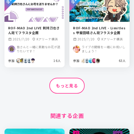
ROF-MAO 2nd LIVE 剣持刀也さ
ROF-MAO 2nd LIVE - Limitles
ん宛てフラスタ企画
s 甲斐田晴さん宛フラスタ企画
2025/7/20
Kアリーナ横浜
2025/7/20
Kアリーナ横浜
calendar_month
location_on
calendar_month
location_on
皆さんと一緒に素敵なお花が送
ライブの開催を一緒にお祝いし
りたいです！
ましょう！
参加
16人
参加
63人
もっと見る
関連する企画