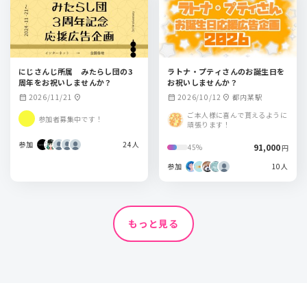
にじさんじ所属 みたらし団の3
ラトナ・プティさんのお誕生日を
周年をお祝いしませんか？
お祝いしませんか？
2026/11/21
2026/10/12
都内某駅
calendar_month
location_on
calendar_month
location_on
ご本人様に喜んで貰えるように
参加者募集中です！
頑張ります！
参加
24人
91,000
45%
円
参加
10人
もっと見る