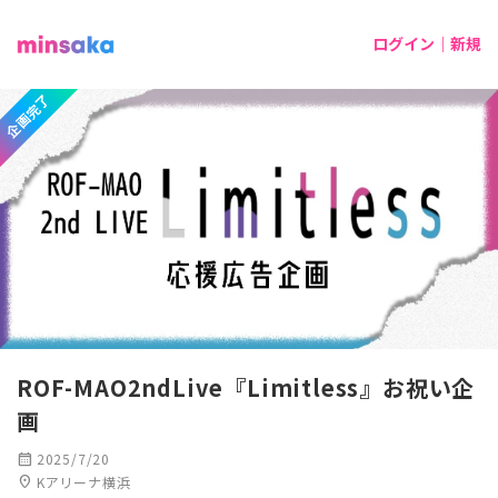
ログイン｜新規
企画完了
ROF-MAO2ndLive『Limitless』お祝い企
画
calendar_month
2025/7/20
location_on
Kアリーナ横浜