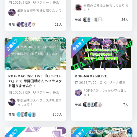
2025/7/20
Kアリーナ横浜
calendar_month
location_on
皆様のご参加お待ちしておりま
す！
最高なお花を皆様と贈りたいで
す！！
参加
56人
参加
21人
企画完了
企画完了
ROF-MAO 2nd LIVE 『Limitle
ROF-MAO2ndLIVE
ss』にて 甲斐田晴さんへフラスタ
2025/7/20
Kアリーナ横浜
calendar_month
location_on
を贈りませんか？
ROF-MAOへでっかい花火届け
2025/7/20
Kアリーナ横浜
calendar_month
location_on
ます
甲斐田晴さんへフラスタを贈り
ましょう！
参加
7人
参加
100人
企画完了
企画完了