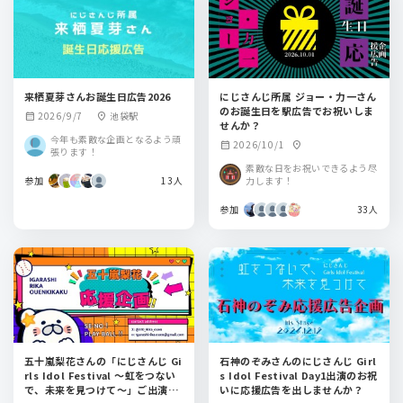
来栖夏芽さんお誕生日広告2026
にじさんじ所属 ジョー・力一さん
のお誕生日を駅広告でお祝いしま
2026/9/7
池袋駅
calendar_month
location_on
せんか？
今年も素敵な企画となるよう頑
2026/10/1
calendar_month
location_on
張ります！
素敵な日をお祝いできるよう尽
参加
13人
力します！
参加
33人
五十嵐梨花さんの「にじさんじ Gi
石神のぞみさんのにじさんじ Girl
rls Idol Festival 〜虹をつない
s Idol Festival Day1出演のお祝
で、未来を見つけて〜」ご出演記
いに応援広告を出しませんか？