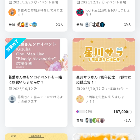
念を応援広告でお祝いしません
2026/12/20
イベント会場周
2026/12/19
イベント会場周
calendar_month
location_on
calendar_month
location_on
か？
辺
辺
皆様のご参加お待ちしておりま
Idol Fas出演をお祝いしましょ
す！
う！
参加
23人
参加
39人
募集終了
葛葉さんのをソロイベントを一緒
星川サラさん 7周年記念 7都市に
にお祝いしませんか？
応援広告！！
2026/10/12
2026/10/17
北海道 仙台 東京
calendar_month
location_on
calendar_month
location_on
名古屋 大阪 広島 福
葛葉さんに喜んでいただけるよ
７周年を虹色に彩りましょ
岡
う頑張ります
う！！
187,000
26%
円
参加
41人