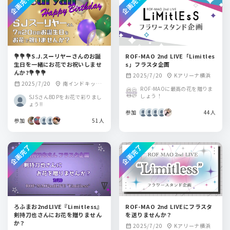
企画完了
企画完了
💐💐💐S.J.スーリヤーさんのお誕
ROF-MAO 2nd LIVE「Limitles
生日を一緒にお花でお祝いしませ
s」フラスタ企画
んか?💐💐💐
2025/7/20
Kアリーナ横浜
calendar_month
location_on
2025/7/20
南インドキッチ
calendar_month
location_on
ROF-MAOに最高の花を贈りま
ン虎ノ門ヒルズ店
しょう！
SJSさんBDPをお花で彩りまし
ょう!!
参加
44人
参加
51人
企画完了
企画完了
ろふまお2ndLIVE『Limitless』
ROF-MAO 2nd LIVEにフラスタ
剣持刀也さんにお花を贈りません
を送りませんか？
か？
2025/7/20
Kアリーナ横浜
calendar_month
location_on