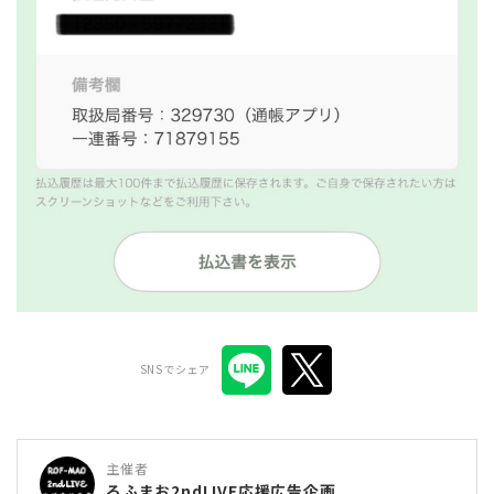
SNSでシェア
主催者
ろふまお2ndLIVE応援広告企画