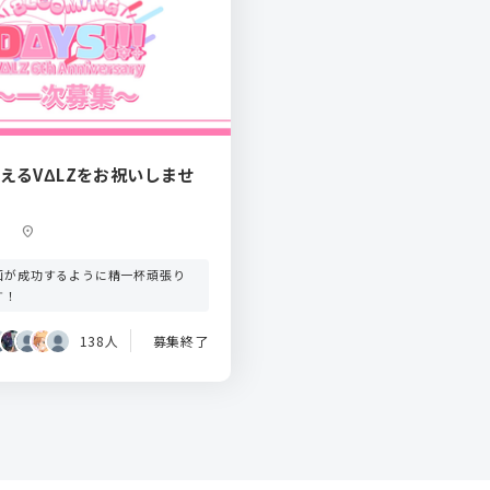
えるVΔLZをお祝いしませ
location_on
画が成功するように精一杯頑張り
す！
138人
募集終了