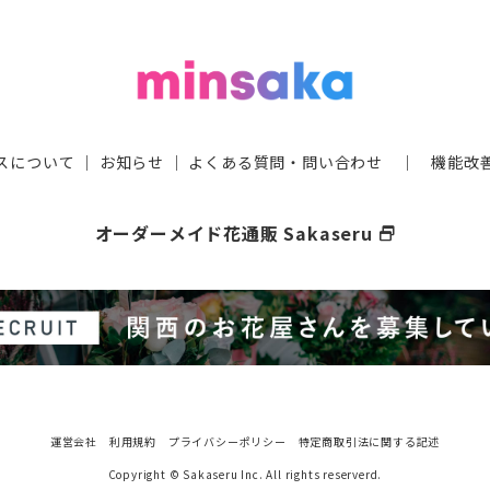
スについて
｜
お知らせ
｜
よくある質問・問い合わせ
｜
機能改
オーダーメイド花通販 Sakaseru
select_window
運営会社
利用規約
プライバシーポリシー
特定商取引法に関する記述
Copyright © Sakaseru Inc. All rights reserverd.