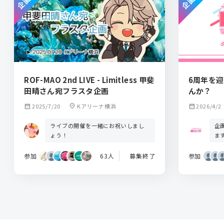
ROF-MAO 2nd LIVE - Limitless 甲斐
6周年を迎
田晴さん宛フラスタ企画
んか？
calendar_month
2025/7/20
location_on
Kアリーナ横浜
calendar_month
2026/4/2
ライブの開催を一緒にお祝いしまし
企
ょう！
ま
参加
63人
募集終了
参加