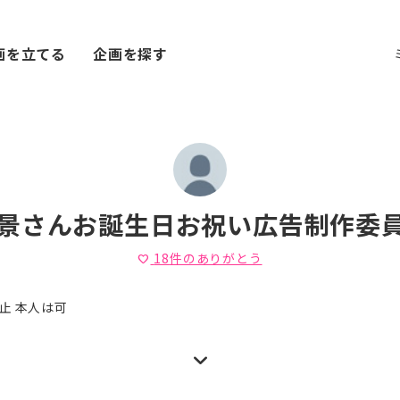
画を立てる
企画を探す
景さんお誕生日お祝い広告制作委
18
件のありがとう
favorite
止 本人は可