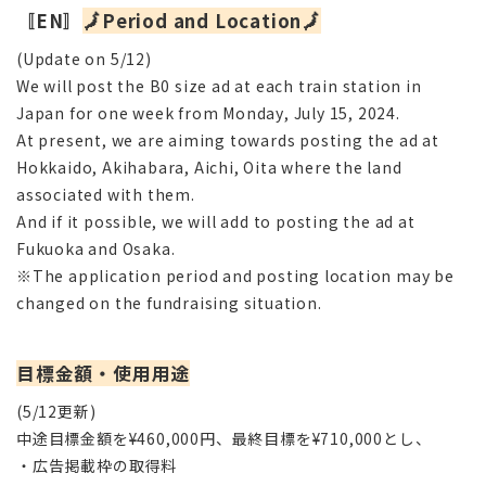
〚EN〛
🗾Period and Location🗾
(Update on 5/12)
We will post the B0 size ad at each train station in
Japan for one week from Monday, July 15, 2024.
At present, we are aiming towards posting the ad at
Hokkaido, Akihabara, Aichi, Oita where the land
associated with them.
And if it possible, we will add to posting the ad at
Fukuoka and Osaka.
※The application period and posting location may be
changed on the fundraising situation.
目標金額・使用用途
(5/12更新)
中途目標金額を¥460,000円、最終目標を¥710,000とし、
・
広告掲載枠の取得料