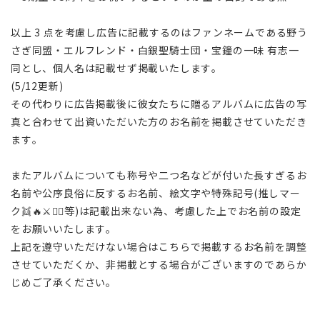
以上 3 点を考慮し広告に記載するのはファンネームである野う
さぎ同盟・エルフレンド・白銀聖騎士団・宝鐘の一味 有志一
同とし、個人名は記載せず掲載いたします。
(5/12更新)
その代わりに広告掲載後に彼女たちに贈るアルバムに広告の写
真と合わせて出資いただいた方のお名前を掲載させていただき
ます。
またアルバムについても称号や二つ名などが付いた長すぎるお
名前や公序良俗に反するお名前、絵文字や特殊記号(推しマー
ク👯🔥⚔️🏴‍☠️等)は記載出来ない為、考慮した上でお名前の設定
をお願いいたします。
上記を遵守いただけない場合はこちらで掲載するお名前を調整
させていただくか、非掲載とする場合がございますのであらか
じめご了承ください。