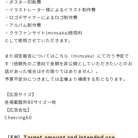
・
ポスター印刷費
・
イラストレーター様によるイラスト制作費
・
ロゴデザイナーによるロゴ制作費
・
アルバム制作費
・
クラファンサイト(minsaka)使用料
として使用させていただきます。
また収支報告についてはこちら（minsaka）にて行う予定で
す（依頼先のご意向で金額を非公開としていただきたいとのお
話があった場合はその限りではありません）。
予算不足分につきましては主催より補填する形となります。
【広告サイズ】
各掲載箇所B0サイズ一枚
【広告会社】
CheeringAD
［EN］
Target amount and intended use