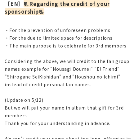
［EN］
📃Regarding the credit of your
sponsorship📃
・For the prevention of unforeseen problems
・For the due to limited space for descriptions
・The main purpose is to celebrate for 3rd members
Considering the above, we will credit to the fan group
names example for "Nousagi Doumei" "El Friend"
"Shirogane SeiKishidan" and "Houshou no Ichimi"
instead of credit personal fan names.
(Update on 5/12)
But we will put your name in album that gift for 3rd
members.
Thank you for your understanding in advance.
We can't credit your name about too long, offensive to