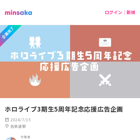
ログイン｜新規
企画完了
ホロライブ3期生5周年記念応援広告企画
calendar_month
2024/7/15
location_on
各鉄道駅
主催者