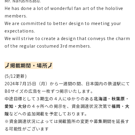
Mr. Narushisasu.
He has done a lot of wonderful fan art of the hololive
members.
We are committed to better design to meeting your
expectations.
We will strive to create a design that conveys the charm
of the regular costumed 3rd members.
🗾掲載期間・場所🗾
(5/12更新)
2024年7月15日（月）から一週間の間、日本国内の鉄道駅にて
B0サイズの広告を一枚ずつ掲示いたします。
中途目標として３期生の４人にゆかりのある
北海道
・
秋葉原
・
愛知
・
大分
の４ヶ所への掲示を、資金調達状況次第で
福岡
・
大
阪
などへの追加掲載を予定しております。
※資金調達状況によっては掲載箇所の変更や募集期間を延長す
る可能性がございます