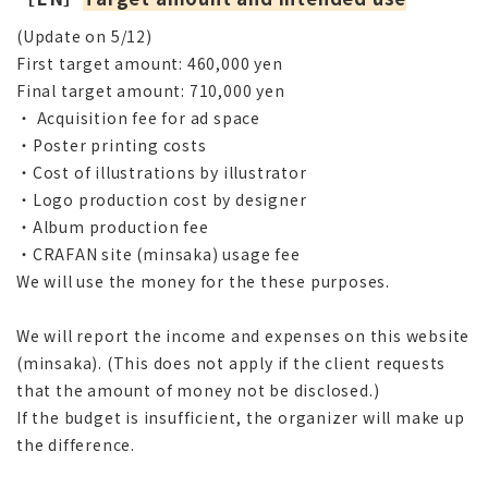
(Update on 5/12)
First target amount: 460,000 yen
Final target amount: 710,000 yen
・
Acquisition fee for ad space
・
Poster printing costs
・
Cost of illustrations by illustrator
・
Logo production cost by designer
・
Album production fee
・
CRAFAN site (minsaka) usage fee
We will use the money for the these purposes.
We will report the income and expenses on this website
(minsaka). (This does not apply if the client requests
that the amount of money not be disclosed.)
If the budget is insufficient, the organizer will make up
the difference.