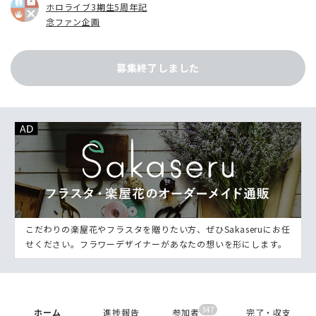
ホロライブ3期生5周年記
念ファン企画
募集終了しました
こだわりの楽屋花やフラスタを贈りたい方、ぜひSakaseruにお任
せください。フラワーデザイナーがあなたの想いを形にします。
347
ホーム
進捗報告
参加者
完了・収支