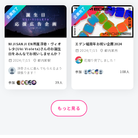
企画完了
企画完了
NIJISANJI EN所属浮奇・ヴィオ
エデン組周年お祝い企画2024
レタ(Uki Violeta)さんのお誕生
2024/7/15
都内某所
calendar_month
location_on
日をみんなでお祝いしませんか？
花贈り完了しました！
2024/7/15
都内某駅
calendar_month
location_on
浮奇さんに喜んでもらえるよう
参加
108人
頑張ります！
参加
39人
もっと見る