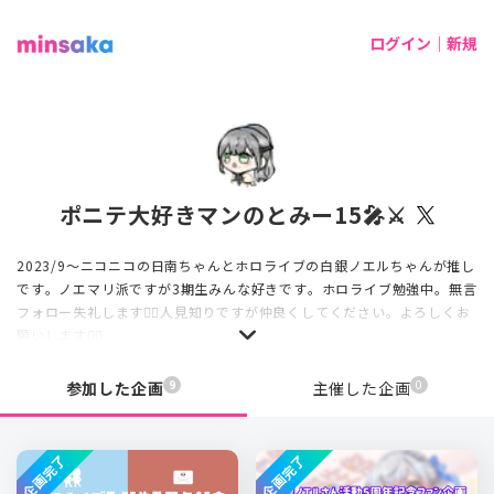
ログイン｜新規
ポニテ大好きマンのとみー15🎤⚔️
2023/9～ニコニコの日南ちゃんとホロライブの白銀ノエルちゃんが推し
です。ノエマリ派ですが3期生みんな好きです。ホロライブ勉強中。無言
フォロー失礼します🙇‍♂️人見知りですが仲良くしてください。よろしくお
願いします🙇‍♂️
9
0
参加した企画
主催した企画
企画完了
企画完了