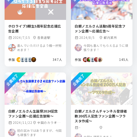
ホロライブ3期生5周年記念応援広
白銀ノエルさん活動5周年記念フ
告企画
ァン企画～応援広告～
2024/7/15
各鉄道駅
2024/8/5
都内某所
calendar_month
location_on
calendar_month
location_on
喜んでいただけるよう精一杯努
今回も喜んでもらえるように頑
めます！
張ります！
参加
347人
参加
145人
企画完了
企画完了
白銀ノエルさん生誕祭2024記念
白銀ノエルさんチャンネル登録者
ファン企画～応援広告放映～
数200万人記念ファン企画～フラ
スタ作成～
2024/11/22
全国のカラオケ
calendar_month
location_on
-
calendar_month
location_on
店
初の試みではありますが、今回
も頑張ります
今回も頑張ります！