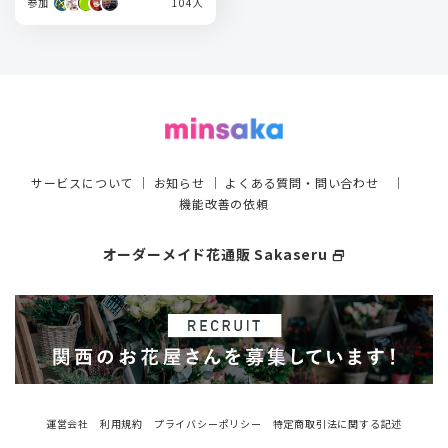
参加
104人
サービスについて
｜
お知らせ
｜
よくある質問・問い合わせ
｜
機能改善の依頼
オーダーメイド花通販 Sakaseru
select_window
運営会社
利用規約
プライバシーポリシー
特定商取引法に関する記述