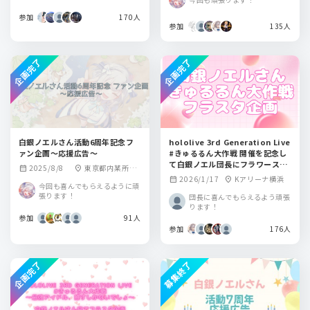
参加
170人
参加
135人
企画完了
企画完了
白銀ノエルさん活動6周年記念フ
hololive 3rd Generation Live
ァン企画～応援広告～
#きゅるるん大作戦 開催を記念し
て白銀ノエル団長にフラワースタ
2025/8/8
東京都内某所、
calendar_month
location_on
ンドを贈りませんか？
2026/1/17
Kアリーナ横浜
calendar_month
location_on
大阪府内某所
今回も喜んでもらえるように頑
張ります！
団長に喜んでもらえるよう頑張
ります！
参加
91人
参加
176人
企画完了
募集終了