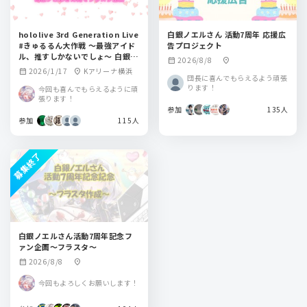
hololive 3rd Generation Live
白銀ノエルさん 活動7周年 応援広
#きゅるるん大作戦 ～最強アイド
告プロジェクト
ル、推すしかないでしょ～ 白銀ノ
2026/8/8
calendar_month
location_on
エルさん宛てフラスタ企画
2026/1/17
Kアリーナ横浜
calendar_month
location_on
団長に喜んでもらえるよう頑張
ります！
今回も喜んでもらえるように頑
張ります！
参加
135人
参加
115人
募集終了
白銀ノエルさん活動7周年記念フ
ァン企画～フラスタ～
2026/8/8
calendar_month
location_on
今回もよろしくお願いします！