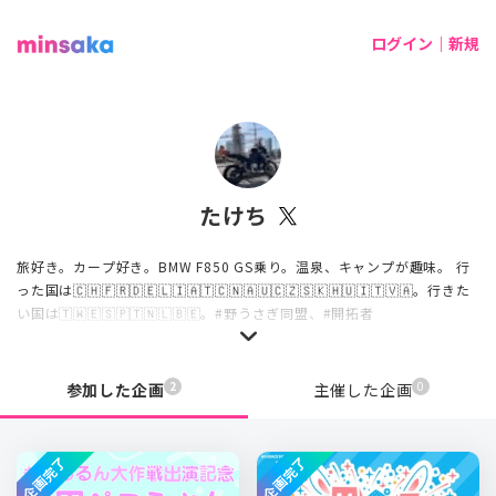
ログイン｜新規
たけち
旅好き。カープ好き。BMW F850 GS乗り。温泉、キャンプが趣味。 行
った国は🇨🇭🇫🇷🇩🇪🇱🇮🇦🇹🇨🇳🇦🇺🇨🇿🇸🇰🇭🇺🇮🇹🇻🇦。行きた
い国は🇹🇼🇪🇸🇵🇹🇳🇱🇧🇪。#野うさぎ同盟、#開拓者
2
0
参加した企画
主催した企画
企画完了
企画完了