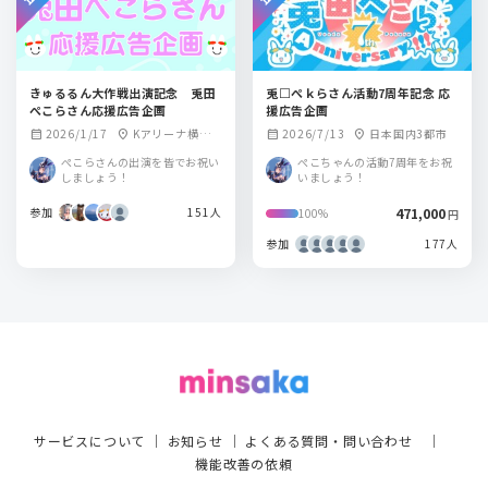
きゅるるん大作戦出演記念 兎田
兎□ぺｋらさん活動7周年記念 応
ぺこらさん応援広告企画
援広告企画
2026/1/17
Kアリーナ横浜
2026/7/13
日本国内3都市
calendar_month
location_on
calendar_month
location_on
近隣駅
ぺこらさんの出演を皆でお祝い
ぺこちゃんの活動7周年をお祝
しましょう！
いましょう！
参加
151人
471,000
100%
円
参加
177人
サービスについて
｜
お知らせ
｜
よくある質問・問い合わせ
｜
機能改善の依頼