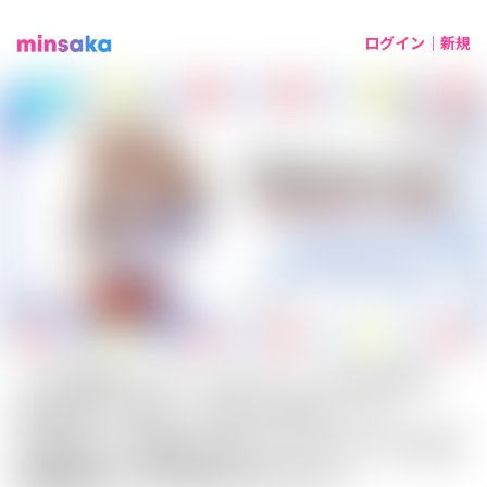
ログイン｜新規
企画完了
【ウマ娘プリティーダービー 7th EVENT
WORLD TOUR 「THE STAGE」 in
TOKYO】に出走されるアーモンドアイ役 石
原夏織 様へお花を贈りませんか！