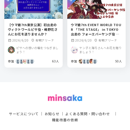
【ウマ娘7th東京公演】初出走の
ウマ娘7th EVENT WORLD TOU
ヴィクトワールピサ役・嶋野花さ
R 「THE STAGE」 in TOKYO
んにお花を送りませんか？
出走の フォーエバーヤング役 海
弓シュリ様へお花をお届けする企
2026/6/20
有明アリーナ
2026/6/20
有明アリーナ
calendar_month
location_on
calendar_month
location_on
画
ピサへの想いの輪をつなぎまし
ヤン子と海弓さんへお花を贈り
ょう！
ましょう！
参加
63人
参加
50人
サービスについて
｜
お知らせ
｜
よくある質問・問い合わせ
｜
機能改善の依頼