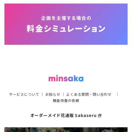
サービスについて
｜
お知らせ
｜
よくある質問・問い合わせ
｜
機能改善の依頼
オーダーメイド花通販 Sakaseru
select_window