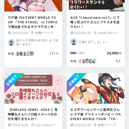
ウマ娘 7th EVENT WORLD TO
6/20「Chaostopia vol.7」にて
UR 「THE STAGE」 in TOKYO
鳴ノ世ユウトさんにフラスタを送
で御出走されるサクラチヨノオー
りたい！
役、野口瑠璃子さん。サクラチト
2026/6/20
有明アリーナ
2026/6/20
Sound Bar Frej
calendar_month
location_on
calendar_month
location_on
セオー役、明智瑠子さんにフラス
a
タを送りませんか？
皆さんの笑顔の桜が咲くよう頑
花贈り完了しました！
張ります🌸
24,000
68%
円
参加
157人
参加
8人
企画完了
企画完了
【ENDLESS JEWEL -XXXX-】黒
エスポワールシチーと亜咲花さん
崎蘭丸さんへソロ曲イメージのお
にウマ娘 プリティーダービー 7th
花を贈りませんか？
EVENT WORLD TOUR 「THE S
TAGE」 in TOKYOにフラスタを
2026/6/20
LaLa arena TO
2026/6/20
有明アリーナ
calendar_month
location_on
calendar_month
location_on
送りましょう！