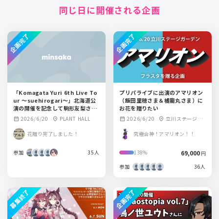
同じ日に開催される企画
企画完了
企画完了
「Komagata Yuri 6th Live To
プリパライブに出演のアマリオン
ur 〜suehirogari〜」北海道公
（飯田里穂さま＆橘龍丸さま）に
演の開催を記念して駒形友梨さん
お花を贈りたい
にフラワースタンドを贈りません
2026/6/20
PLANT HALL
2026/6/20
立川ステージガ
calendar_month
location_on
calendar_month
location_on
か？
ーデン
花贈り完了しました！
究極合神！アマリオン！！
参加
35人
69,000
138%
円
参加
36人
募集終了
企画完了