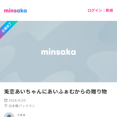
ログイン｜新規
企画完了
兎恋あいちゃんにあいふぁむからの贈り物
calendar_month
2026/6/20
location_on
日本橋パックマン
主催者