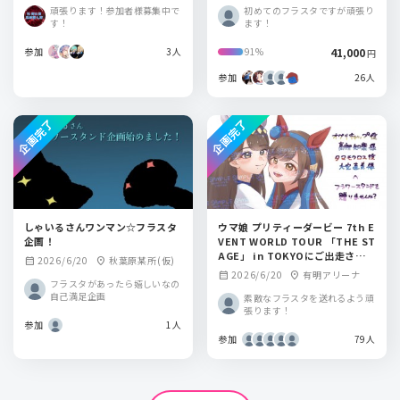
KYO-BAY(千葉)
頑張ります！参加者様募集中で
初めてのフラスタですが頑張り
す！
ます！
参加
3人
41,000
91%
円
参加
26人
企画完了
企画完了
しゃいるさんワンマン☆フラスタ
ウマ娘 プリティーダービー 7th E
企画！
VENT WORLD TOUR 「THE ST
AGE」 in TOKYOにご出走され
2026/6/20
秋葉原某所(仮)
calendar_month
location_on
る、ウマ娘プリティーダービーオ
2026/6/20
有明アリーナ
calendar_month
location_on
フラスタがあったら嬉しいなの
グリキャップ役 高柳知葉様＆タマ
自己満足企画
モクロス役 大空直美様へ フラワ
素敵なフラスタを送れるよう頑
張ります！
ースタンドを送りませんか？
参加
1人
参加
79人