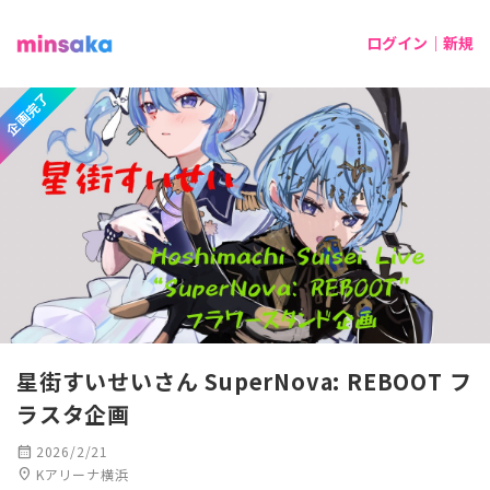
ログイン｜新規
企画完了
星街すいせいさん SuperNova: REBOOT フ
ラスタ企画
calendar_month
2026/2/21
location_on
Kアリーナ横浜