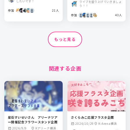
したいです！
ライブを盛り上げていきましょ
う！！
参加
21人
参加
43人
もっと見る
関連する企画
星街すいせいさん アリーナツア
さくらみこ応援フラスタ企画
ー開催記念フラワースタンド企画
2026/10/29
K-Arena横浜
calendar_month
location_on
2026/9/9
Kアリーナ横浜
calendar_month
location_on