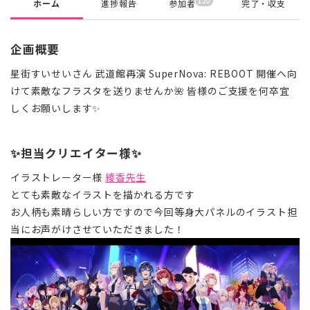
120
ホーム
進捗報告
参加者
完了・収支
企画概要
星街すいせいさん 武道館再演 SuperNova: REBOOT 開催へ向
けて素敵なフラスタを送りませんか🌺 皆様のご支援を何卒宜
しくお願いします✨
✨担当クリエイター様✨
イラストレーター様
綾香先生
とても素敵なイラストを描かれる方です
お人柄も素晴らしい方ですので今回等身大パネルのイラスト担
当にお声がけさせていただきました！