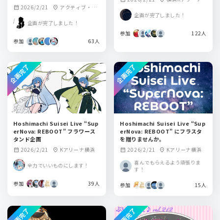
2026/2/21
アクティブ・ス
calendar_month
location_on
企画が完了しました！
クウェア・大東
企画が完了しました！
参加
122人
参加
63人
企画完了
企画完了
Hoshimachi Suisei Live “Sup
Hoshimachi Suisei Live “Sup
erNova: REBOOT” フラワース
erNova: REBOOT” にフラスタ
タンド企画
を贈りませんか。
2026/2/21
Kアリーナ横浜
2026/2/21
Kアリーナ横浜
calendar_month
location_on
calendar_month
location_on
喜んでもらえるよう頑張りま
全力でいいものにします！
す！
参加
39人
参加
15人
企画完了
企画完了