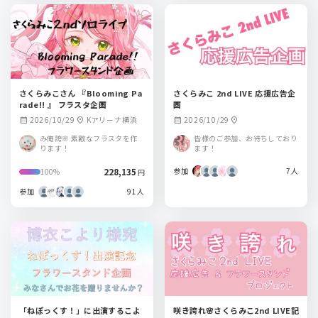
さくらみこさん 『Blooming Pa
さくらみこ 2nd LIVE 応援広告企
rade!! 』 フラスタ企画
画
2026/10/29
Kアリーナ横浜
2026/10/29
calendar_month
location_on
calendar_month
location_on
み俺誇🌸 素敵なフラスタを作
皆様のご参加、お待ちしており
ります！
ます！
228,135
参加
7人
100%
円
参加
91人
「ねぽっくす！」に出演するこよ
咲き誇れ🌸さくらみこ2nd LIVE記