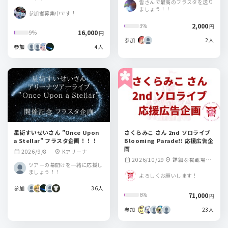
皆さんで最高のフラスタを送り
ましょう！！
参加者募集中です！
2,000
3%
円
16,000
9%
円
参加
2人
参加
4人
星街すいせいさん ”Once Upon
さくらみこ さん 2nd ソロライブ
a Stellar” フラスタ企画！！！
Blooming Parade!! 応援広告企
画
2026/9/8
Kアリーナ
calendar_month
location_on
2026/10/29
詳細な掲載場所
calendar_month
location_on
ツアーの幕開けを一緒に応援し
は後日発表となり
ましょう！！
よろしくお願いします！
ます
参加
36人
71,000
6%
円
参加
23人