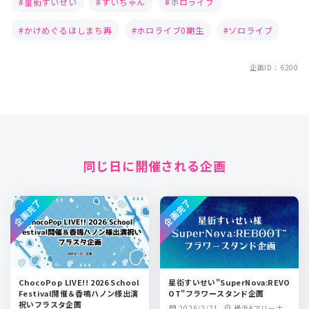
星街すいせい
すいちゃん
ホロライブ
かけめぐるほしまち再
ホロライブ0期生
ソロライブ
企画ID：6200
同じ日に開催される企画
企画完了
企画完了
ChocoPop LIVE!! 2026 School
星街すいせい"SuperNova:REVO
Festival開催＆香鳴ハノン様出演
OT"フラワースタンド企画
祝いフラスタ企画
2026/2/21
横浜Kアリーナ
calendar_month
location_on