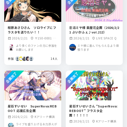
柑原あさひさん ソロライブにフ
恋沼ミヤ様 楽屋花企画（2026/2/2
ラスタを送りたい！！
1 ぶいかふぇ♪vol.212）
2026/2/21
〒150-0001 東
2026/2/21
LIVE SPACE Q
calendar_month
location_on
calendar_month
location_on
京都渋谷区神宮前1
より多くのファンの方に参加を
ミヤ様に喜んでもらえるよう頑
丁目15番2号神宮前
お願いします
張ります
115ビルB1・1F
参加
（原宿RUIDO）
14人
企画完了
企画完了
星街すいせい SuperNova:REB
星街すいせいさん “SuperNova:
OOT 応援広告企画
REBOOT” フラスタ企
画！！！！！
2026/2/21
Kアリーナ横浜
calendar_month
location_on
2026/2/21
Kアリーナ横浜
calendar_month
location_on
ライブを盛り上げるお力添えが