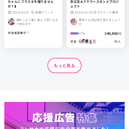
ちゃんにフラスタを贈りません
念広告&フラワースタンドプロジ
か？🧪
ェクト
2026/9/26
有明アリーナ
2026/10/29
Kアリーナ横浜
calendar_month
location_on
calendar_month
location_on
博衣こより様に喜んで頂けるよ
横浜でも沢山咲き誇りましょう
う努めます
🌸
参加者募集中！
340,000
97%
円
参加
90人
もっと見る