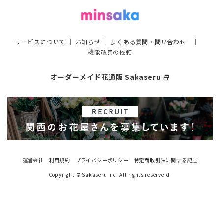
サービスについて
｜
お知らせ
｜
よくある質問・問い合わせ
｜
機能改善の依頼
オーダーメイド花通販 Sakaseru
select_window
運営会社
利用規約
プライバシーポリシー
特定商取引法に関する記述
Copyright © Sakaseru Inc. All rights reserverd.