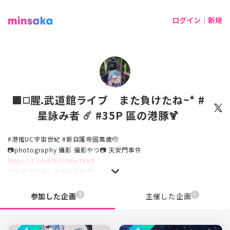
ログイン｜新規
🟧◻️腥.武道館ライブ また負けたね~* #
星詠み者 ☄️ #35P 區の港豚🍹
#港推UC宇宙世紀 #新自護帝國萬歲🫡
📷photography 攝影 撮影やつ📷 天安門事件
https://t.co/BW0UWmTkN9
在有能力之內，做有能力的事
#生於香港，#活在亂世
#勿忘手足做過的任何事
2
0
参加した企画
主催した企画