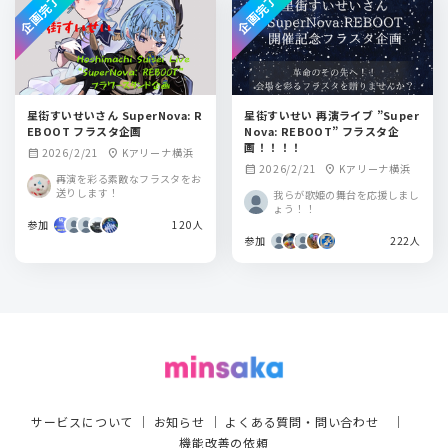
企画完了
企画完了
星街すいせいさん SuperNova: R
星街すいせい 再演ライブ ”Super
EBOOT フラスタ企画
Nova: REBOOT” フラスタ企
画！！！！
2026/2/21
Kアリーナ横浜
calendar_month
location_on
2026/2/21
Kアリーナ横浜
calendar_month
location_on
再演を彩る素敵なフラスタをお
送りします！
我らが歌姫の舞台を応援しまし
ょう！！
参加
120人
参加
222人
サービスについて
｜
お知らせ
｜
よくある質問・問い合わせ
｜
機能改善の依頼