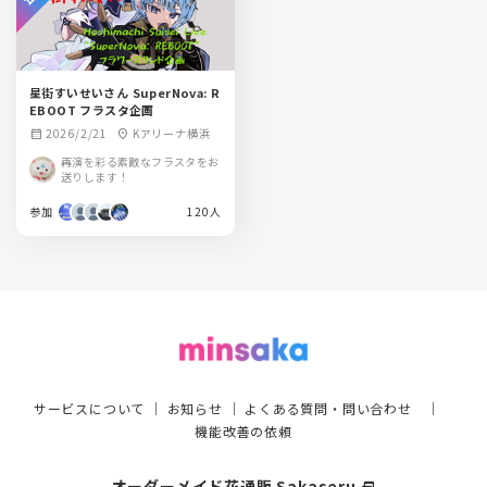
星街すいせいさん SuperNova: R
EBOOT フラスタ企画
2026/2/21
Kアリーナ横浜
calendar_month
location_on
再演を彩る素敵なフラスタをお
送りします！
参加
120人
サービスについて
｜
お知らせ
｜
よくある質問・問い合わせ
｜
機能改善の依頼
オーダーメイド花通販 Sakaseru
select_window