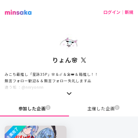
ログイン｜新規
りょん🌸
みこち最推し「星詠35P」🌸＆☄️＆🎤👑＆箱推し！！
無言フォロー歓迎＆＆無言フォロー失礼します🙇
違う垢 ：@nnryonnn
1
0
参加した企画
主催した企画
企画完了