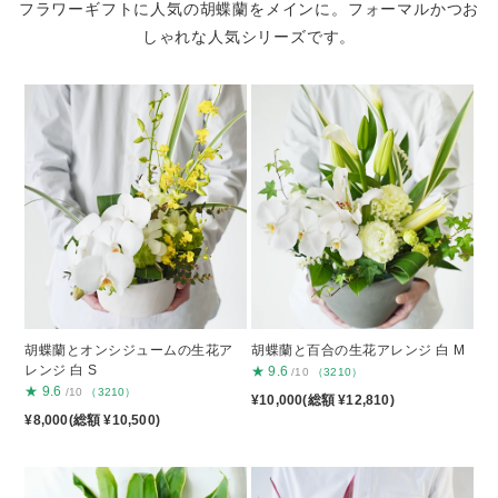
フラワーギフトに人気の胡蝶蘭をメインに。
フォーマルかつお
しゃれな人気シリーズです。
胡蝶蘭とオンシジュームの生花ア
胡蝶蘭と百合の生花アレンジ 白 M
レンジ 白 S
★
9.6
/10
（3210）
★
9.6
/10
（3210）
¥10,000(総額 ¥12,810)
¥8,000(総額 ¥10,500)