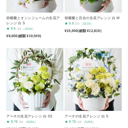
胡蝶蘭とオンシジュームの生花ア
胡蝶蘭と百合の生花アレンジ 白 M
レンジ 白 S
★
9.6
/10
（3210）
★
9.6
/10
（3210）
¥10,000(総額 ¥12,810)
¥8,000(総額 ¥10,500)
アーチの生花アレンジ 白 SS
アーチの生花アレンジ 白 S
★
9.76
★
9.76
/10
（5253）
/10
（5253）