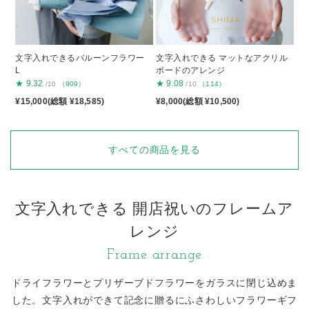
文字入れできるバルーンフラワー
文字入れできる マットなアクリル
L
ボードのアレンジ
★
9.32
★
9.08
/10
（909）
/10
（114）
¥15,000(総額 ¥18,585)
¥8,000(総額 ¥10,500)
すべての商品を見る
文字入れできる 開店祝いのフレームア
レンジ
Frame arrange
ドライフラワーとプリザーブドフラワーをガラスに閉じ込めま
した。
文字入れができて記念に贈るにふさわしいフラワーギフ