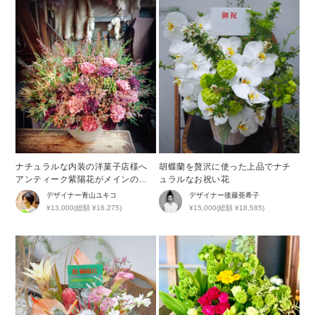
ナチュラルな内装の洋菓子店様へ
胡蝶蘭を贅沢に使った上品でナチ
アンティーク紫陽花がメインの開
ュラルなお祝い花
店祝い花
デザイナー
青山ユキコ
デザイナー
後藤亜希子
¥13,000(総額 ¥16,275)
¥15,000(総額 ¥18,585)