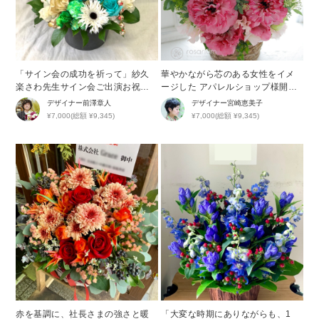
「サイン会の成功を祈って」紗久
華やかながら芯のある女性をイメ
楽さわ先生サイン会ご出演お祝い
ージした アパレルショップ様開店
花
祝い花
デザイナー
前澤章人
デザイナー
宮崎恵美子
¥7,000(総額 ¥9,345)
¥7,000(総額 ¥9,345)
赤を基調に、社長さまの強さと暖
「大変な時期にありながらも、1