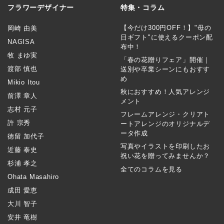
フラワーデザイナー
特集・コラム
【今だけ300円OFF！】"母の
岡崎 由美
日ギフト"に使えるクーポン配
NAGISA
布中！
牧 まゆ実
「春の花贈りフェア」開催｜
渡部 慎也
送別や卒業シーンにもおすす
め
Mikio Itou
秋におすすめ！人気アレンジ
前澤 章人
メント
志村 元子
フレームアレンジ・クリアト
許 宗秀
ートアレンジのオリジナルデ
ータ作成
徳留 加代子
写真やイラストを印刷したお
近藤 泰史
祝い花を贈ってみませんか？
杉浦 孝之
全てのコラムを見る
Ohata Masahiro
成田 愛恵
大川 智子
安井 竜樹