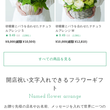
胡蝶蘭とバラを合わせたナチュラ
胡蝶蘭とバラを合わせたナチュラ
ルアレンジ S
ルアレンジ M
★
9.49
★
9.49
/10
（1391）
/10
（1391）
¥8,000(総額 ¥10,500)
¥10,000(総額 ¥12,810)
すべての商品を見る
開店祝い文字入れできるフラワーギフ
ト
Named flower arrange
お贈り先様の店名やお名前、メッセージを入れて
世界に一つの