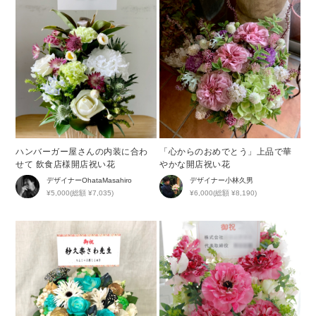
ハンバーガー屋さんの内装に合わ
「心からのおめでとう」上品で華
せて 飲食店様開店祝い花
やかな開店祝い花
デザイナー
OhataMasahiro
デザイナー
小林久男
¥5,000(総額 ¥7,035)
¥6,000(総額 ¥8,190)