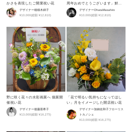
かさを表現したご開業祝い花
周年おめでとうございます」鮮や
かなブルーが印象的な周年祝い花
デザイナー
穂積木綿子
デザイナー
OhataMasahiro
¥10,000(総額 ¥12,810)
¥10,000(総額 ¥12,810)
野に咲く花々の水彩画展へ 個展開
「花で明るい気持ちになってほし
催祝い花
い」月をイメージした開店祝い花
デザイナー
後藤亜希子
デザイナー
加納佐和子フローリス
¥13,000(総額 ¥16,275)
トカノシェ
¥13,000(総額 ¥16,275)