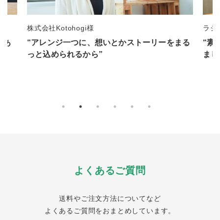
ラジオ番組制作 江上佳弥子様
一般
まる
“素敵な花束でした。ラジオ番組で話に上がり
“事
ましたよ”
るの
よくあるご質問
送料やご注文方法についてなど
よくあるご質問をおまとめしています。