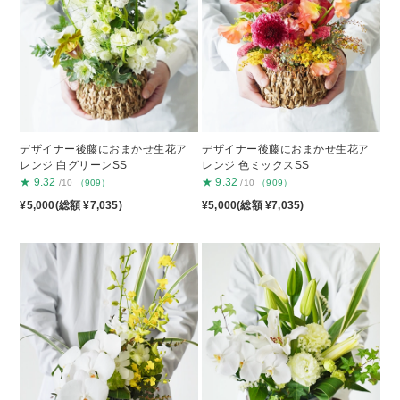
デザイナー後藤におまかせ生花ア
デザイナー後藤におまかせ生花ア
レンジ 白グリーンSS
レンジ 色ミックスSS
★
9.32
★
9.32
/10
（909）
/10
（909）
¥5,000(総額 ¥7,035)
¥5,000(総額 ¥7,035)