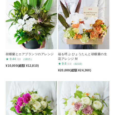
胡蝶蘭とエアプランツのアレンジ
福を呼ぶ ひょうたんと胡蝶蘭の生
花アレンジ M
★
9.44
/10
（1815）
★
9.6
/10
（3210）
¥10,000(総額 ¥12,810)
¥20,000(総額 ¥24,360)