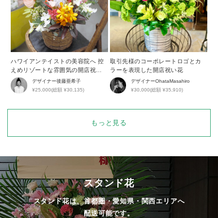
ハワイアンテイストの美容院へ 控
取引先様のコーポレートロゴとカ
えめリゾートな雰囲気の開店祝い
ラーを表現した開店祝い花
花
デザイナー
後藤亜希子
デザイナー
OhataMasahiro
¥25,000(総額 ¥30,135)
¥30,000(総額 ¥35,910)
もっと見る
スタンド花
スタンド花は、首都圏・愛知県・関西エリアへ
配送可能です。