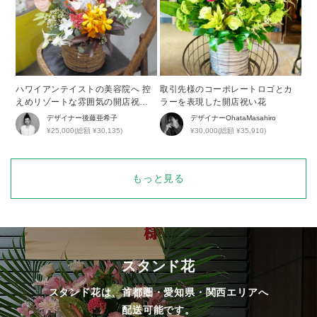
ハワイアンテイストの美容院へ 控
取引先様のコーポレートロゴとカ
えめリゾートな雰囲気の開店祝い
ラーを表現した開店祝い花
花
デザイナー
後藤亜希子
デザイナー
OhataMasahiro
¥25,000(総額 ¥30,135)
¥30,000(総額 ¥35,910)
もっと見る
スタンド花
スタンド花は、首都圏・愛知県・関西エリアへ
配送可能です。