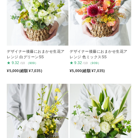
デザイナー後藤におまかせ生花ア
デザイナー後藤におまかせ生花ア
レンジ 白グリーンSS
レンジ 色ミックスSS
★
9.32
★
9.32
/10
（909）
/10
（909）
¥5,000(総額 ¥7,035)
¥5,000(総額 ¥7,035)