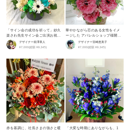
「サイン会の成功を祈って」紗久
華やかながら芯のある女性をイメ
楽さわ先生サイン会ご出演お祝い
ージした アパレルショップ様開店
花
祝い花
デザイナー
前澤章人
デザイナー
宮崎恵美子
¥7,000(総額 ¥9,345)
¥7,000(総額 ¥9,345)
赤を基調に、社長さまの強さと暖
「大変な時期にありながらも、1