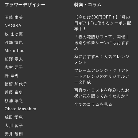
フラワーデザイナー
特集・コラム
【今だけ300円OFF！】"母の
岡崎 由美
日ギフト"に使えるクーポン配
NAGISA
布中！
牧 まゆ実
「春の花贈りフェア」開催｜
渡部 慎也
送別や卒業シーンにもおすす
め
Mikio Itou
秋におすすめ！人気アレンジ
前澤 章人
メント
志村 元子
フレームアレンジ・クリアト
許 宗秀
ートアレンジのオリジナルデ
ータ作成
徳留 加代子
写真やイラストを印刷したお
近藤 泰史
祝い花を贈ってみませんか？
杉浦 孝之
全てのコラムを見る
Ohata Masahiro
成田 愛恵
大川 智子
安井 竜樹