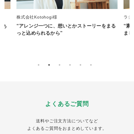
ラジオ番組制作 江上佳弥子様
一般
まる
“素敵な花束でした。ラジオ番組で話に上がり
“事
ましたよ”
るの
よくあるご質問
送料やご注文方法についてなど
よくあるご質問をおまとめしています。