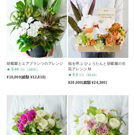
胡蝶蘭とエアプランツのアレンジ
福を呼ぶ ひょうたんと胡蝶蘭の生
花アレンジ M
★
9.44
/10
（1815）
★
9.6
/10
（3210）
¥10,000(総額 ¥12,810)
¥20,000(総額 ¥24,360)