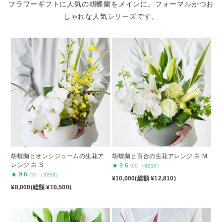
フラワーギフトに人気の胡蝶蘭をメインに。
フォーマルかつお
しゃれな人気シリーズです。
胡蝶蘭とオンシジュームの生花ア
胡蝶蘭と百合の生花アレンジ 白 M
レンジ 白 S
★
9.6
/10
（3210）
★
9.6
/10
（3210）
¥10,000(総額 ¥12,810)
¥8,000(総額 ¥10,500)