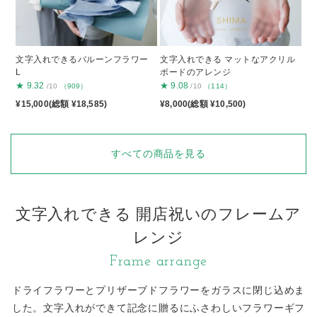
文字入れできるバルーンフラワー
文字入れできる マットなアクリル
L
ボードのアレンジ
★
9.32
★
9.08
/10
（909）
/10
（114）
¥15,000(総額 ¥18,585)
¥8,000(総額 ¥10,500)
すべての商品を見る
文字入れできる 開店祝いのフレームア
レンジ
Frame arrange
ドライフラワーとプリザーブドフラワーをガラスに閉じ込めま
した。
文字入れができて記念に贈るにふさわしいフラワーギフ