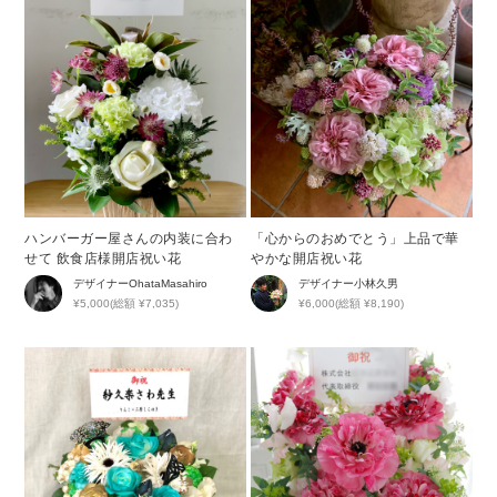
ハンバーガー屋さんの内装に合わ
「心からのおめでとう」上品で華
せて 飲食店様開店祝い花
やかな開店祝い花
デザイナー
OhataMasahiro
デザイナー
小林久男
¥5,000(総額 ¥7,035)
¥6,000(総額 ¥8,190)