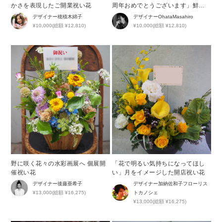
かさを表現したご開業祝い花
周年おめでとうございます」鮮や
かなブルーが印象的な周年祝い花
デザイナー
穂積木綿子
デザイナー
OhataMasahiro
¥10,000(総額 ¥12,810)
¥10,000(総額 ¥12,810)
野に咲く花々の水彩画展へ 個展開
「花で明るい気持ちになってほし
催祝い花
い」月をイメージした開店祝い花
デザイナー
後藤亜希子
デザイナー
加納佐和子フローリス
¥13,000(総額 ¥16,275)
トカノシェ
¥13,000(総額 ¥16,275)