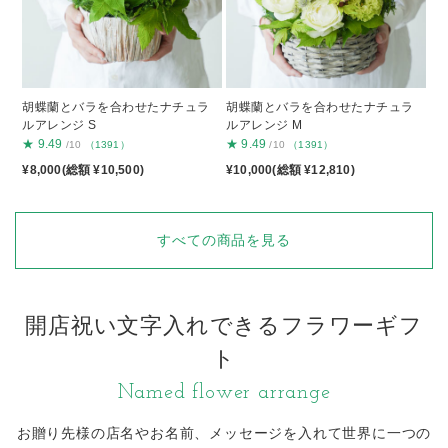
胡蝶蘭とバラを合わせたナチュラ
胡蝶蘭とバラを合わせたナチュラ
ルアレンジ S
ルアレンジ M
★
9.49
★
9.49
/10
（1391）
/10
（1391）
¥8,000(総額 ¥10,500)
¥10,000(総額 ¥12,810)
すべての商品を見る
開店祝い文字入れできるフラワーギフ
ト
Named flower arrange
お贈り先様の店名やお名前、メッセージを入れて
世界に一つの