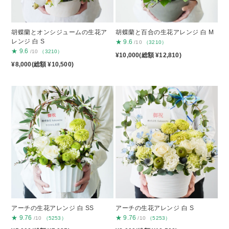
胡蝶蘭とオンシジュームの生花ア
胡蝶蘭と百合の生花アレンジ 白 M
レンジ 白 S
★
9.6
/10
（3210）
★
9.6
/10
（3210）
¥10,000(総額 ¥12,810)
¥8,000(総額 ¥10,500)
アーチの生花アレンジ 白 SS
アーチの生花アレンジ 白 S
★
9.76
★
9.76
/10
（5253）
/10
（5253）