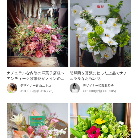
ナチュラルな内装の洋菓子店様へ
胡蝶蘭を贅沢に使った上品でナチ
アンティーク紫陽花がメインの開
ュラルなお祝い花
店祝い花
デザイナー
青山ユキコ
デザイナー
後藤亜希子
¥13,000(総額 ¥16,275)
¥15,000(総額 ¥18,585)