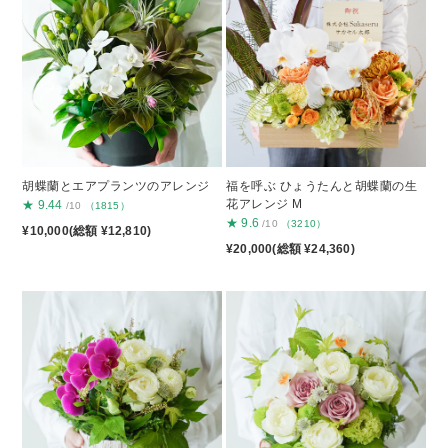
胡蝶蘭とエアプランツのアレンジ
福を呼ぶ ひょうたんと胡蝶蘭の生
花アレンジ M
★
9.44
/10
（1815）
★
9.6
/10
（3210）
¥10,000(総額 ¥12,810)
¥20,000(総額 ¥24,360)