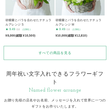
胡蝶蘭とバラを合わせたナチュラ
胡蝶蘭とバラを合わせたナチュラ
ルアレンジ S
ルアレンジ M
★
9.49
★
9.49
/10
（1391）
/10
（1391）
¥8,000(総額 ¥10,500)
¥10,000(総額 ¥12,810)
すべての商品を見る
周年祝い文字入れできるフラワーギフ
ト
Named flower arrange
お贈り先様の店名やお名前、メッセージを入れて
世界に一つの
ギフトをお作りいたします。