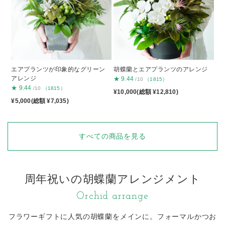
エアプランツが印象的なグリーン
胡蝶蘭とエアプランツのアレンジ
アレンジ
★
9.44
/10
（1815）
★
9.44
/10
（1815）
¥10,000(総額 ¥12,810)
¥5,000(総額 ¥7,035)
すべての商品を見る
周年祝いの胡蝶蘭アレンジメント
Orchid arrange
フラワーギフトに人気の胡蝶蘭をメインに。
フォーマルかつお