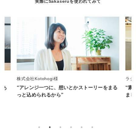
実際にSakaseruを使われてみて
ラジオ番組制作 江上佳弥子様
一般
まる
“素敵な花束でした。ラジオ番組で話に上がり
“事
ましたよ”
るの