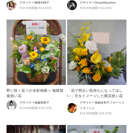
かなブルーが印象的な周年祝い花
デザイナー
穂積木綿子
デザイナー
OhataMasahiro
¥10,000(総額 ¥12,810)
¥10,000(総額 ¥12,810)
野に咲く花々の水彩画展へ 個展開
「花で明るい気持ちになってほし
催祝い花
い」月をイメージした開店祝い花
デザイナー
後藤亜希子
デザイナー
加納佐和子フローリス
¥13,000(総額 ¥16,275)
トカノシェ
¥13,000(総額 ¥16,275)