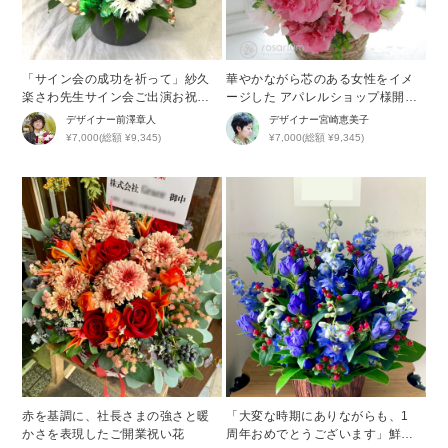
「サイン会の成功を祈って」紗久
華やかながら芯のある女性をイメ
楽さわ先生サイン会ご出演お祝い
ージした アパレルショップ様開店
花
祝い花
デザイナー
前澤章人
デザイナー
宮崎恵美子
¥7,000(総額 ¥9,345)
¥7,000(総額 ¥9,345)
赤を基調に、社長さまの強さと暖
「大変な時期にありながらも、1
かさを表現したご開業祝い花
周年おめでとうございます」鮮や