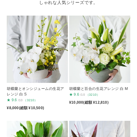
しゃれな人気シリーズです。
胡蝶蘭とオンシジュームの生花ア
胡蝶蘭と百合の生花アレンジ 白 M
レンジ 白 S
★
9.6
/10
（3210）
★
9.6
/10
（3210）
¥10,000(総額 ¥12,810)
¥8,000(総額 ¥10,500)