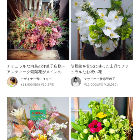
ナチュラルな内装の洋菓子店様へ
胡蝶蘭を贅沢に使った上品でナチ
アンティーク紫陽花がメインの開
ュラルなお祝い花
店祝い花
デザイナー
青山ユキコ
デザイナー
後藤亜希子
¥13,000(総額 ¥16,275)
¥15,000(総額 ¥18,585)