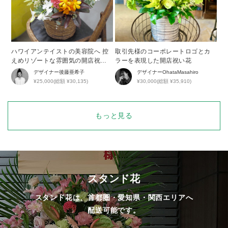
ハワイアンテイストの美容院へ 控
取引先様のコーポレートロゴとカ
えめリゾートな雰囲気の開店祝い
ラーを表現した開店祝い花
花
デザイナー
後藤亜希子
デザイナー
OhataMasahiro
¥25,000(総額 ¥30,135)
¥30,000(総額 ¥35,910)
もっと見る
スタンド花
スタンド花は、首都圏・愛知県・関西エリアへ
配送可能です。