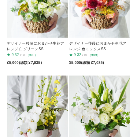
デザイナー後藤におまかせ生花ア
デザイナー後藤におまかせ生花ア
レンジ 白グリーンSS
レンジ 色ミックスSS
★
9.32
★
9.32
/10
（909）
/10
（909）
¥5,000(総額 ¥7,035)
¥5,000(総額 ¥7,035)