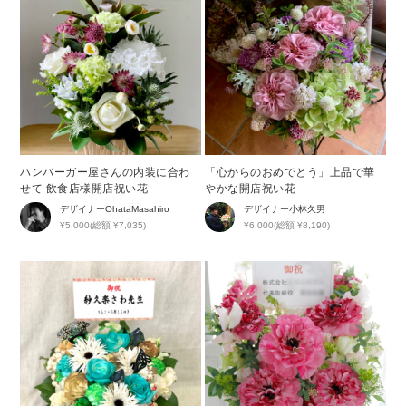
ハンバーガー屋さんの内装に合わ
「心からのおめでとう」上品で華
せて 飲食店様開店祝い花
やかな開店祝い花
デザイナー
OhataMasahiro
デザイナー
小林久男
¥5,000(総額 ¥7,035)
¥6,000(総額 ¥8,190)