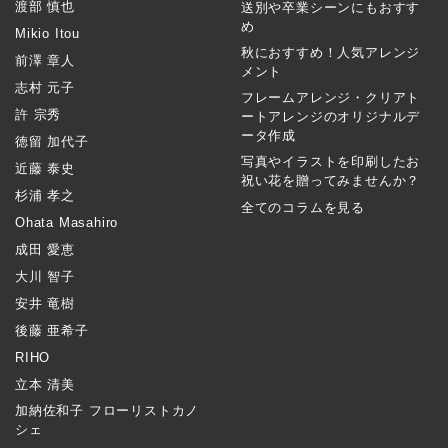
渡部 慎也
送別や卒業シーンにもおすす
め
Mikio Itou
秋におすすめ！人気アレンジ
前澤 章人
メント
志村 元子
フレームアレンジ・クリアト
許 宗秀
ートアレンジのオリジナルデ
ータ作成
徳留 加代子
写真やイラストを印刷したお
近藤 泰史
祝い花を贈ってみませんか？
杉浦 孝之
全てのコラムを見る
Ohata Masahiro
成田 愛恵
大川 智子
安井 竜樹
後藤 亜希子
RIHO
立本 清美
加納佐和子 フローリストカノ
シェ