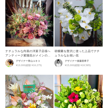
ナチュラルな内装の洋菓子店様へ
胡蝶蘭を贅沢に使った上品でナチ
アンティーク紫陽花がメインの開
ュラルなお祝い花
店祝い花
デザイナー
青山ユキコ
デザイナー
後藤亜希子
¥13,000(総額 ¥16,275)
¥15,000(総額 ¥18,585)