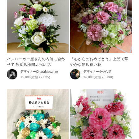
ハンバーガー屋さんの内装に合わ
「心からのおめでとう」上品で華
せて 飲食店様開店祝い花
やかな開店祝い花
デザイナー
OhataMasahiro
デザイナー
小林久男
¥5,000(総額 ¥7,035)
¥6,000(総額 ¥8,190)