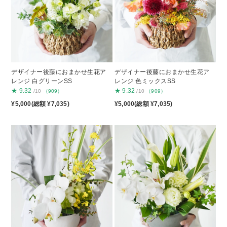
デザイナー後藤におまかせ生花ア
デザイナー後藤におまかせ生花ア
レンジ 白グリーンSS
レンジ 色ミックスSS
★
9.32
★
9.32
/10
（909）
/10
（909）
¥5,000(総額 ¥7,035)
¥5,000(総額 ¥7,035)