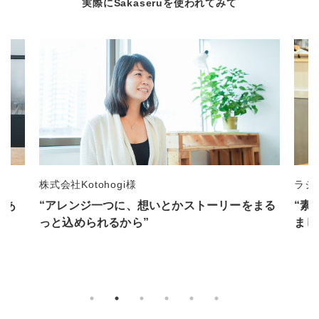
実際にSakaseruを使われてみて
ラジオ番組制作 江上佳弥子様
一般
まる
“素敵な花束でした。ラジオ番組で話に上がり
“事
ましたよ”
るの