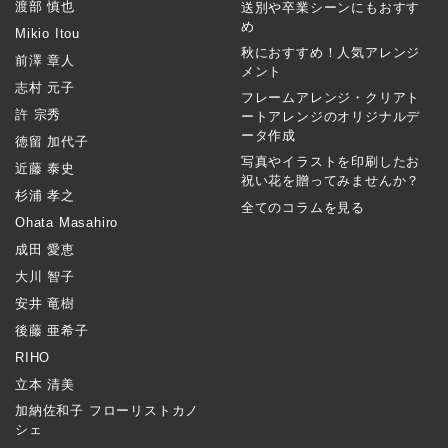
渡部 慎也
送別や卒業シーンにもおすす
め
Mikio Itou
秋におすすめ！人気アレンジ
前澤 章人
メント
志村 元子
フレームアレンジ・クリアト
許 宗秀
ートアレンジのオリジナルデ
ータ作成
徳留 加代子
写真やイラストを印刷したお
近藤 泰史
祝い花を贈ってみませんか？
杉浦 孝之
全てのコラムを見る
Ohata Masahiro
成田 愛恵
大川 智子
安井 竜樹
後藤 亜希子
RIHO
立本 清美
加納佐和子 フローリストカノ
シェ