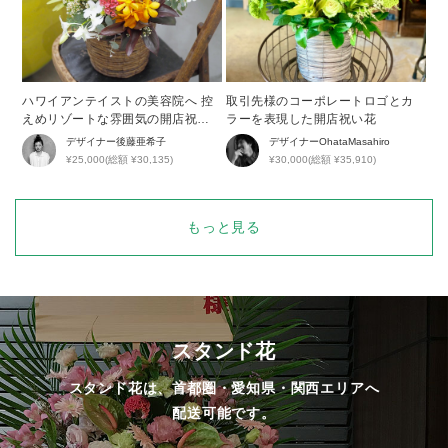
ハワイアンテイストの美容院へ 控
取引先様のコーポレートロゴとカ
えめリゾートな雰囲気の開店祝い
ラーを表現した開店祝い花
花
デザイナー
後藤亜希子
デザイナー
OhataMasahiro
¥25,000(総額 ¥30,135)
¥30,000(総額 ¥35,910)
もっと見る
スタンド花
スタンド花は、首都圏・愛知県・関西エリアへ
配送可能です。