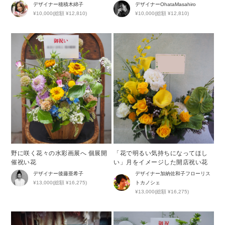
かなブルーが印象的な周年祝い花
デザイナー
穂積木綿子
デザイナー
OhataMasahiro
¥10,000(総額 ¥12,810)
¥10,000(総額 ¥12,810)
野に咲く花々の水彩画展へ 個展開
「花で明るい気持ちになってほし
催祝い花
い」月をイメージした開店祝い花
デザイナー
後藤亜希子
デザイナー
加納佐和子フローリス
¥13,000(総額 ¥16,275)
トカノシェ
¥13,000(総額 ¥16,275)