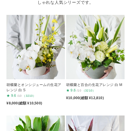
しゃれな人気シリーズです。
胡蝶蘭とオンシジュームの生花ア
胡蝶蘭と百合の生花アレンジ 白 M
レンジ 白 S
★
9.6
/10
（3210）
★
9.6
/10
（3210）
¥10,000(総額 ¥12,810)
¥8,000(総額 ¥10,500)