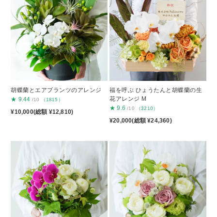
胡蝶蘭とエアプランツのアレンジ
福を呼ぶ ひょうたんと胡蝶蘭の生
花アレンジ M
★
9.44
/10
（1815）
★
9.6
/10
（3210）
¥10,000(総額 ¥12,810)
¥20,000(総額 ¥24,360)