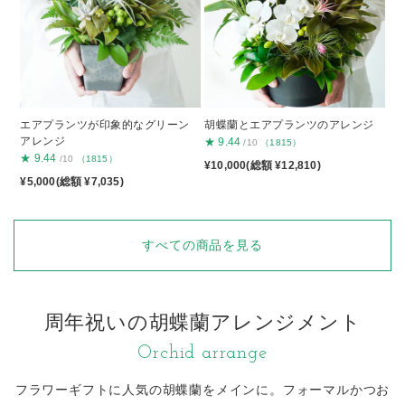
エアプランツが印象的なグリーン
胡蝶蘭とエアプランツのアレンジ
アレンジ
★
9.44
/10
（1815）
★
9.44
/10
（1815）
¥10,000(総額 ¥12,810)
¥5,000(総額 ¥7,035)
すべての商品を見る
周年祝いの胡蝶蘭アレンジメント
Orchid arrange
フラワーギフトに人気の胡蝶蘭をメインに。
フォーマルかつお