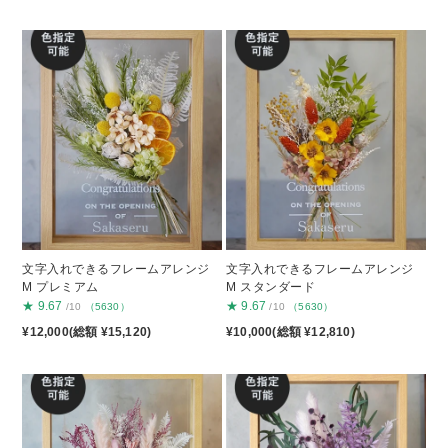
文字入れできるフレームアレンジ
文字入れできるフレームアレンジ
M プレミアム
M スタンダード
★
9.67
★
9.67
/10
（5630）
/10
（5630）
¥12,000(総額 ¥15,120)
¥10,000(総額 ¥12,810)