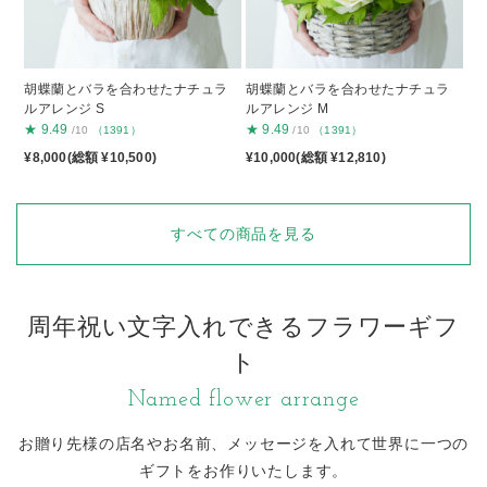
胡蝶蘭とバラを合わせたナチュラ
胡蝶蘭とバラを合わせたナチュラ
ルアレンジ S
ルアレンジ M
★
9.49
★
9.49
/10
（1391）
/10
（1391）
¥8,000(総額 ¥10,500)
¥10,000(総額 ¥12,810)
すべての商品を見る
周年祝い文字入れできるフラワーギフ
ト
Named flower arrange
お贈り先様の店名やお名前、メッセージを入れて
世界に一つの
ギフトをお作りいたします。