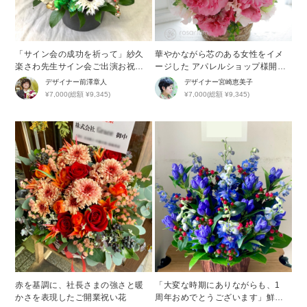
「サイン会の成功を祈って」紗久
華やかながら芯のある女性をイメ
楽さわ先生サイン会ご出演お祝い
ージした アパレルショップ様開店
花
祝い花
デザイナー
前澤章人
デザイナー
宮崎恵美子
¥7,000(総額 ¥9,345)
¥7,000(総額 ¥9,345)
赤を基調に、社長さまの強さと暖
「大変な時期にありながらも、1
かさを表現したご開業祝い花
周年おめでとうございます」鮮や