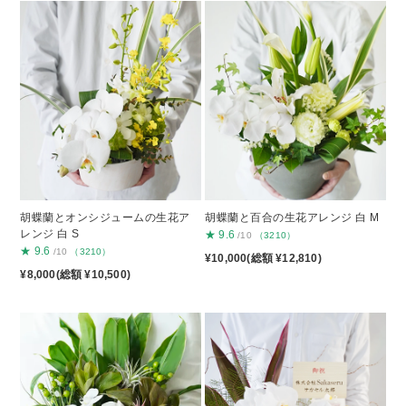
胡蝶蘭とオンシジュームの生花ア
胡蝶蘭と百合の生花アレンジ 白 M
レンジ 白 S
★
9.6
/10
（3210）
★
9.6
/10
（3210）
¥10,000(総額 ¥12,810)
¥8,000(総額 ¥10,500)