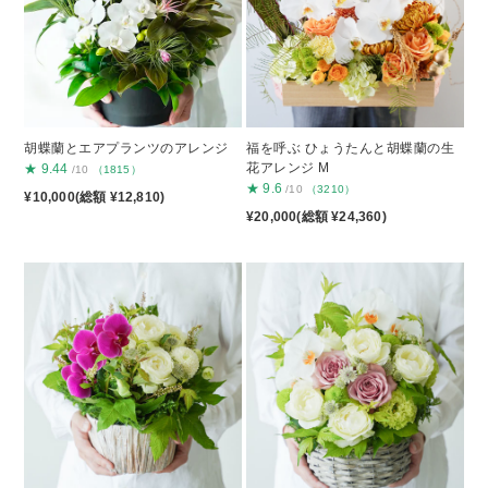
胡蝶蘭とエアプランツのアレンジ
福を呼ぶ ひょうたんと胡蝶蘭の生
花アレンジ M
★
9.44
/10
（1815）
★
9.6
/10
（3210）
¥10,000(総額 ¥12,810)
¥20,000(総額 ¥24,360)