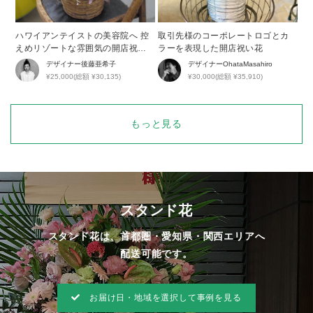
ハワイアンテイストの美容院へ 控
取引先様のコーポレートロゴとカ
えめリゾートな雰囲気の開店祝い
ラーを表現した開店祝い花
花
デザイナー
後藤亜希子
デザイナー
OhataMasahiro
¥25,000(総額 ¥30,135)
¥30,000(総額 ¥35,910)
もっと見る
スタンド花
スタンド花は、首都圏・愛知県・関西エリアへ
配送可能です。
お届け日・地域を選択して事例を見る