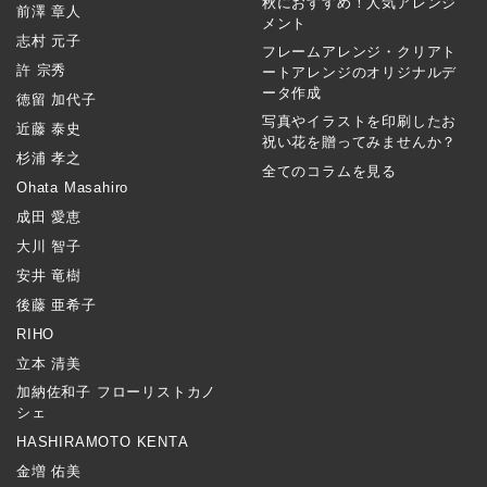
秋におすすめ！人気アレンジ
前澤 章人
メント
志村 元子
フレームアレンジ・クリアト
許 宗秀
ートアレンジのオリジナルデ
ータ作成
徳留 加代子
写真やイラストを印刷したお
近藤 泰史
祝い花を贈ってみませんか？
杉浦 孝之
全てのコラムを見る
Ohata Masahiro
成田 愛恵
大川 智子
安井 竜樹
後藤 亜希子
RIHO
立本 清美
加納佐和子 フローリストカノ
シェ
HASHIRAMOTO KENTA
金増 佑美