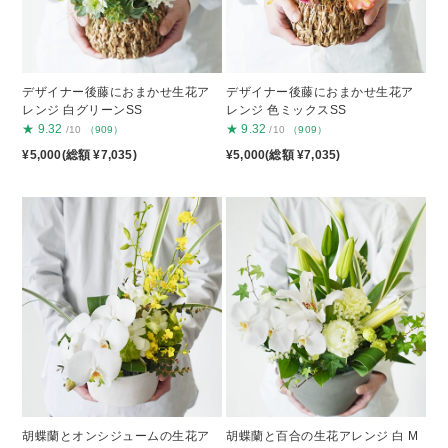
デザイナー後藤におまかせ生花ア
デザイナー後藤におまかせ生花ア
レンジ 白グリーンSS
レンジ 色ミックスSS
★
9.32
★
9.32
/10
（909）
/10
（909）
¥5,000(総額 ¥7,035)
¥5,000(総額 ¥7,035)
胡蝶蘭とオンシジュームの生花ア
胡蝶蘭と百合の生花アレンジ 白 M