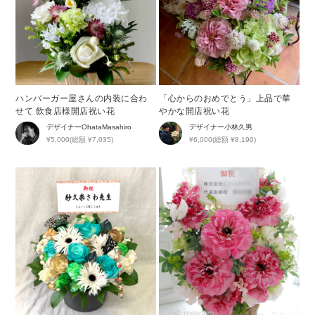
ハンバーガー屋さんの内装に合わ
「心からのおめでとう」上品で華
せて 飲食店様開店祝い花
やかな開店祝い花
デザイナー
OhataMasahiro
デザイナー
小林久男
¥5,000(総額 ¥7,035)
¥6,000(総額 ¥8,190)