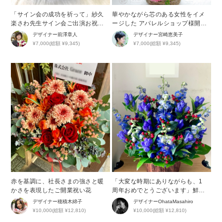
「サイン会の成功を祈って」紗久
華やかながら芯のある女性をイメ
楽さわ先生サイン会ご出演お祝い
ージした アパレルショップ様開店
花
祝い花
デザイナー
前澤章人
デザイナー
宮崎恵美子
¥7,000(総額 ¥9,345)
¥7,000(総額 ¥9,345)
赤を基調に、社長さまの強さと暖
「大変な時期にありながらも、1
かさを表現したご開業祝い花
周年おめでとうございます」鮮や
かなブルーが印象的な周年祝い花
デザイナー
穂積木綿子
デザイナー
OhataMasahiro
¥10,000(総額 ¥12,810)
¥10,000(総額 ¥12,810)