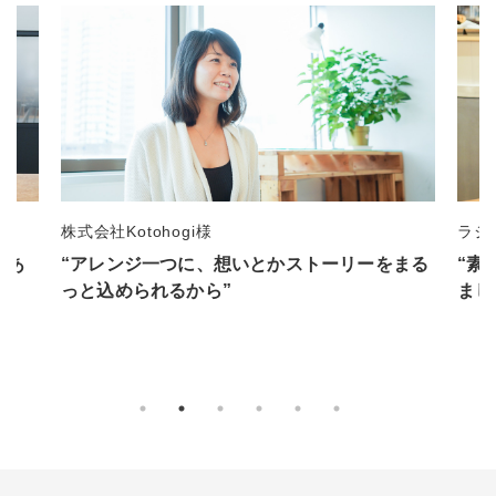
ラジオ番組制作 江上佳弥子様
一般
まる
“素敵な花束でした。ラジオ番組で話に上がり
“事
ましたよ”
るの