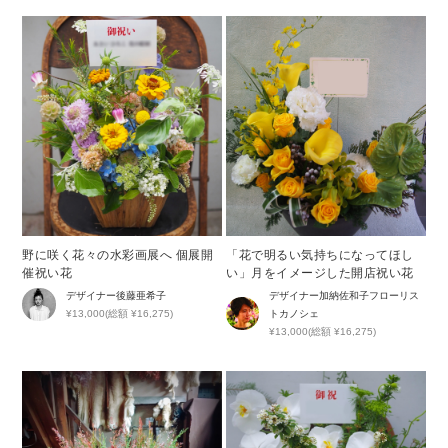
野に咲く花々の水彩画展へ 個展開
「花で明るい気持ちになってほし
催祝い花
い」月をイメージした開店祝い花
デザイナー
後藤亜希子
デザイナー
加納佐和子フローリス
¥13,000(総額 ¥16,275)
トカノシェ
¥13,000(総額 ¥16,275)