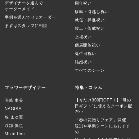
デザイナーを選んで
周年祝い
オーダーメイド
移転・引越し祝い
事例を選んでセミオーダー
就任・昇進祝い
まずはスタッフに相談
竣工・落成祝い
上場祝い
個展開催祝い
誕生日祝い
結婚祝い
すべてのシーン
フラワーデザイナー
特集・コラム
【今だけ300円OFF！】"母の
岡崎 由美
日ギフト"に使えるクーポン配
NAGISA
布中！
牧 まゆ実
「春の花贈りフェア」開催｜
渡部 慎也
送別や卒業シーンにもおすす
め
Mikio Itou