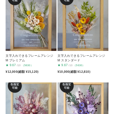
文字入れできるフレームアレンジ
文字入れできるフレームアレンジ
M プレミアム
M スタンダード
★
9.67
★
9.67
/10
（5630）
/10
（5630）
¥12,000(総額 ¥15,120)
¥10,000(総額 ¥12,810)