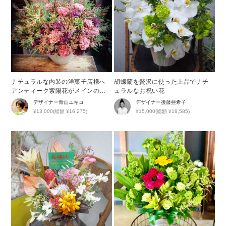
ナチュラルな内装の洋菓子店様へ
胡蝶蘭を贅沢に使った上品でナチ
アンティーク紫陽花がメインの開
ュラルなお祝い花
店祝い花
デザイナー
青山ユキコ
デザイナー
後藤亜希子
¥13,000(総額 ¥16,275)
¥15,000(総額 ¥18,585)