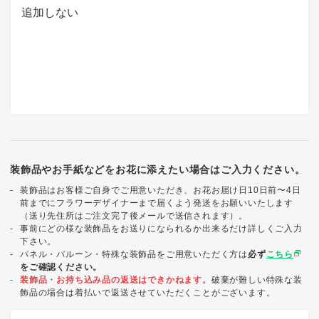
装飾品やお手紙などをお花に添えたい場合はご入力ください。
装飾品はお客様ご自身でご用意いただき、お花お届け日10日前〜4日
前までにフラワーデザイナーまで届くよう発送をお願いいたします
（送り先住所はご注文完了後メールで送信されます）。
事前にどの様な装飾品をお送りになられるか出来るだけ詳しくご入力
下さい。
select_window
パネル・バルーン・特殊な装飾品をご用意いただく方は
必ず
こちら
をご確認ください。
装飾品・お持ち込み品の返送はできかねます。
破棄が難しい特殊な装
飾品の場合は着払いで返送させていただくことがございます。