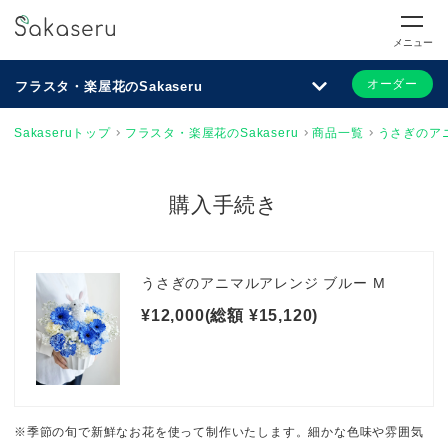
メニュー
オーダー
フラスタ・楽屋花のSakaseru
Sakaseruトップ
フラスタ・楽屋花のSakaseru
商品一覧
うさぎのアニ
購入手続き
うさぎのアニマルアレンジ ブルー M
¥12,000(総額 ¥15,120)
※季節の旬で新鮮なお花を使って制作いたします。細かな色味や雰囲気