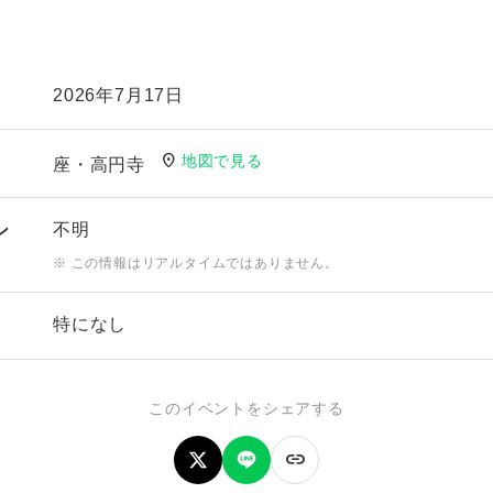
2026年7月17日
location_on
地図で見る
座・高円寺
不明
ン
※ この情報はリアルタイムではありません。
特になし
このイベントをシェアする
link