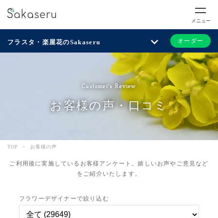
メニュー
オーダー
フラスタ・楽屋花のSakaseru
Customer's Review
お客様の声・口コミ
TOP
>
お客様の声
ご利用後に実施しているお客様アンケート。嬉しいお声やご意見など
をご紹介いたします。
フラワーデザイナーで絞り込む