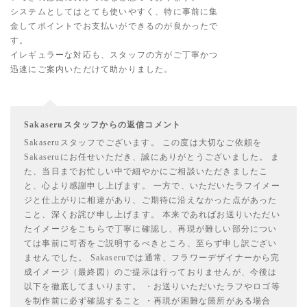
システムとしてはとても使いやすく、特に事前に集
金してポイントでお支払いができるのが良かったで
す。
イレギュラーな対応も、スタッフの方がご丁寧かつ
迅速にご案内いただけて助かりました。
Sakaseruスタッフからの返信コメント
Sakaseruスタッフでございます。 この度は大切なご依頼を
Sakaseruにお任せいただき、誠にありがとうございました。 ま
た、当日までお忙しい中で細やかにご相談いただきましたこ
と、心より感謝申し上げます。 一方で、いただいたラフイメー
ジと仕上がりに相違があり、ご期待に沿えなかった点があった
こと、深くお詫び申し上げます。 本来であればお送りいただい
たイメージをこちらで丁寧に確認し、再現が難しい部分につい
ては事前に可否をご説明するべきところ、至らず申し訳ござい
ませんでした。 Sakaseruでは通常、フラワーデザイナーから完
成イメージ（最終図）のご提示は行っておりませんが、今後は
以下を徹底してまいります。 ・お送りいただいたラフやロゴ等
を制作前に必ず確認すること ・再現が困難な箇所がある場合