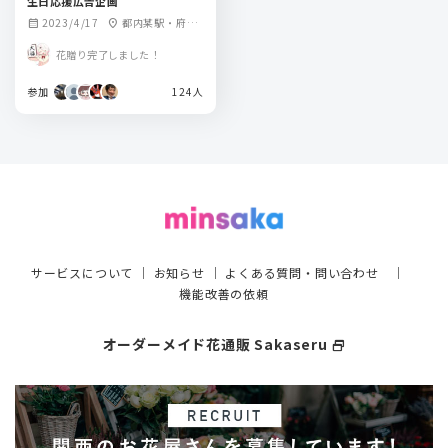
生日応援広告企画
2023/4/17
都内某駅・府内
calendar_month
location_on
某駅
花贈り完了しました！
参加
124人
サービスについて
｜
お知らせ
｜
よくある質問・問い合わせ
｜
機能改善の依頼
オーダーメイド花通販 Sakaseru
select_window