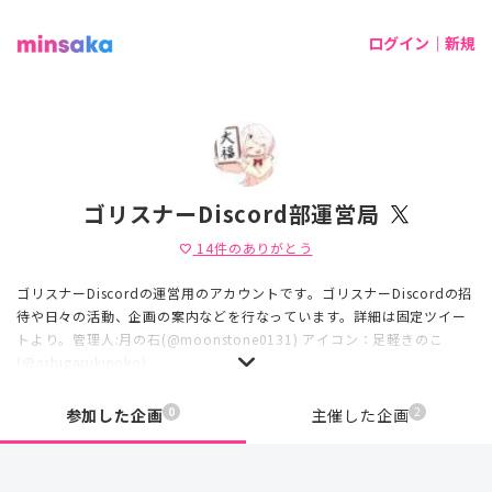
ログイン｜新規
ゴリスナーDiscord部運営局
14
件のありがとう
favorite
ゴリスナーDiscordの運営用のアカウントです。ゴリスナーDiscordの招
待や日々の活動、企画の案内などを行なっています。詳細は固定ツイー
トより。管理人:月の石(@moonstone0131) アイコン：足軽きのこ
(@ashigarukinoko)
0
2
参加した企画
主催した企画