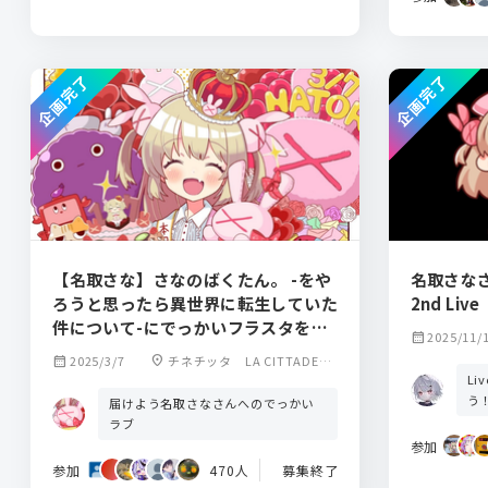
企画完了
企画完了
【名取さな】さなのばくたん。 -をや
名取さな
ろうと思ったら異世界に転生していた
2nd Li
件について-にでっかいフラスタを贈
calendar_month
2025/11/
りませんか？【名取爆誕】
calendar_month
2025/3/7
location_on
チネチッタ LA CITTADELL
L
A
う
届けよう名取さなさんへのでっかい
ラブ
参加
参加
470人
募集終了