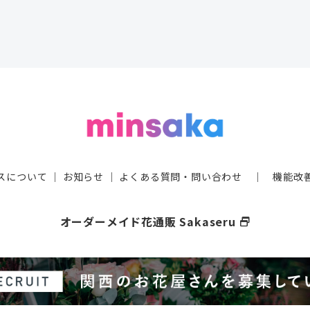
スについて
｜
お知らせ
｜
よくある質問・問い合わせ
｜
機能改
オーダーメイド花通販 Sakaseru
select_window