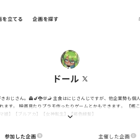
画を立てる
企画を探す
ドール
大好きおじさん。👻🍆🐉💯🦂 主食はにじさんじですが、他企業勢も
れます。 映画見たりプラモ作ったりゲームとかもできます。 【艦
マ娘】【ブルアカ】【女神転生】【褐色緑髪】
参加した企画
主催した企画
9
0