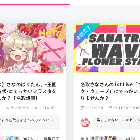
企画完了
な】さなのばくたん。-王国
名取さなさんの1st Live
待状-にでっかいフラスタを
ク・ウェーブ」にでっかい
んか？【名取爆誕】
りませんか？
location_on
チネチッタ LA CITTADELL
calendar_month
2024/9/19
location_on
EX THEATER R
A
ーエックスシアタ
けよう名取さなさんへのでっかい
乗るしかない、このビッ
ブ
に。
307人
募集終了
参加
409人