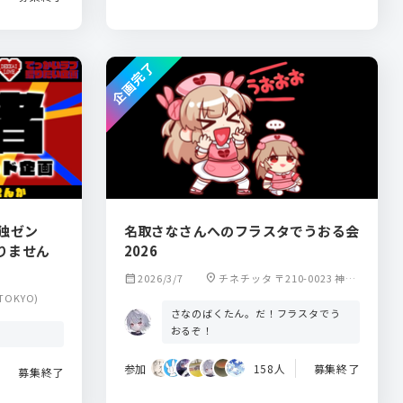
企画完了
「独ゼン
名取さなさんへのフラスタでうおる会
りません
2026
calendar_month
2026/3/7
location_on
チネチッタ 〒210-0023 神奈
川県川崎市川崎区小川町4−1 LA
TOKYO)
CITTADELLA（ラ チッタデッ
さなのばくたん。だ！フラスタでう
ラ）内
おるぞ！
参加
158人
募集終了
募集終了