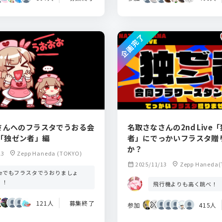
企画完了
さんへのフラスタでうおる会
名取さなさんの2nd Live
ve「独ゼン者」編
者」にでっかいフラスタ贈
か？
13
location_on
Zepp Haneda (TOKYO)
calendar_month
2025/11/13
location_on
Zepp Haneda(
iveでもフラスタでうおりましょ
！！
飛行機よりも高く跳べ！
121人
募集終了
参加
415人