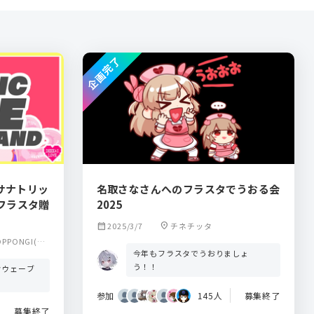
企画完了
「サナトリッ
名取さなさんへのフラスタでうおる会
フラスタ贈
2025
calendar_month
2025/3/7
location_on
チネチッタ
OPPONGI(イ
今年もフラスタでうおりましょ
ーロッポンギ)
う！！
クウェーブ
参加
145人
募集終了
募集終了