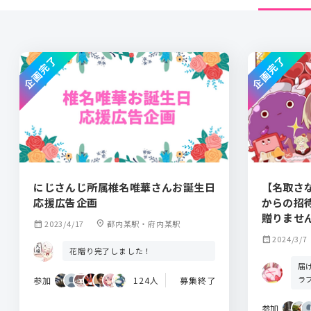
企画完了
企画完了
にじさんじ所属椎名唯華さんお誕生日
【名取さ
応援広告企画
からの招
贈りませ
calendar_month
2023/4/17
location_on
都内某駅・府内某駅
calendar_month
2024/3/7
花贈り完了しました！
届
ラ
参加
124人
募集終了
参加