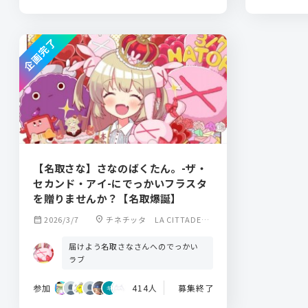
企画完了
【名取さな】さなのばくたん。-ザ・
セカンド・アイ-にでっかいフラスタ
を贈りませんか？【名取爆誕】
calendar_month
2026/3/7
location_on
チネチッタ LA CITTADELL
A
届けよう名取さなさんへのでっかい
ラブ
参加
414人
募集終了