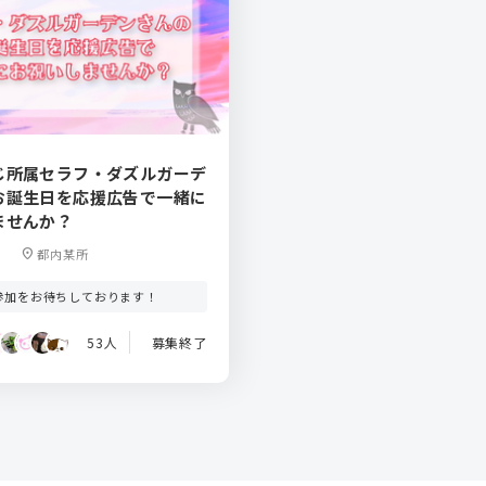
じ所属セラフ・ダズルガーデ
お誕生日を応援広告で一緒に
ませんか？
location_on
都内某所
参加をお待ちしております！
53人
募集終了