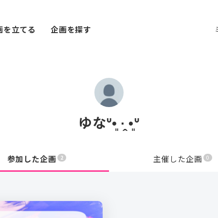
画を立てる
企画を探す
ゆなᐡ•͈ ·̭ •͈ᐡ
参加した企画
主催した企画
2
0