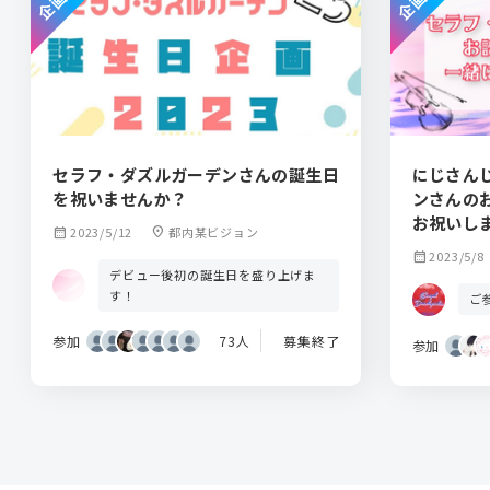
セラフ・ダズルガーデンさんの誕生日
にじさん
を祝いませんか？
ンさんの
お祝いし
calendar_month
2023/5/12
location_on
都内某ビジョン
calendar_month
2023/5/8
デビュー後初の誕生日を盛り上げま
す！
ご
参加
73人
募集終了
参加