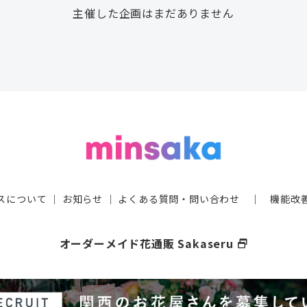
主催した企画はまだありません
スについて
｜
お知らせ
｜
よくある質問・問い合わせ
｜
機能改
オーダーメイド花通販 Sakaseru
select_window