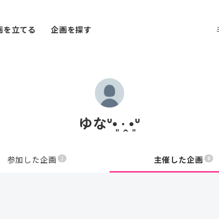
画を立てる
企画を探す
ゆなᐡ•͈ ·̭ •͈ᐡ
参加した企画
主催した企画
2
0