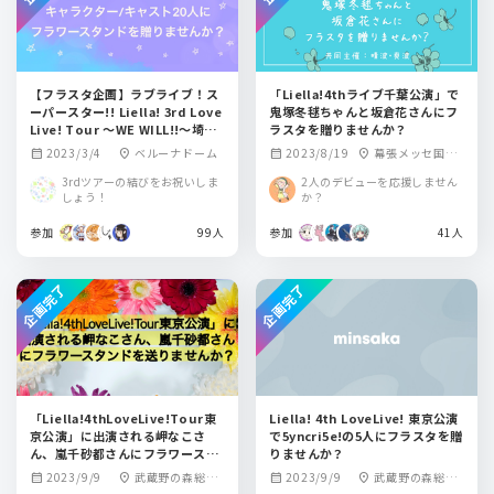
【フラスタ企画】ラブライブ！ス
「Liella!4thライブ千葉公演」で
ーパースター!! Liella! 3rd Love
鬼塚冬毬ちゃんと坂倉花さんにフ
Live! Tour ～WE WILL!!～埼玉
ラスタを贈りませんか？
公演へ出演するキャラクターとキ
2023/3/4
ベルーナドーム
2023/8/19
幕張メッセ国際
calendar_month
location_on
calendar_month
location_on
ャストさんにフラスタを贈りませ
展示場 展示ホール
んか？
3rdツアーの結びをお祝いしま
2人のデビューを応援しません
しょう！
か？
参加
99人
参加
41人
企画完了
企画完了
「Liella!4thLoveLive!Tour東
Liella! 4th LoveLive! 東京公演
京公演」に出演される岬なこさ
で5yncri5e!の5人にフラスタを贈
ん、嵐千砂都さんにフラワースタ
りませんか？
ンドを送りませんか？
2023/9/9
武蔵野の森総合
2023/9/9
武蔵野の森総合
calendar_month
location_on
calendar_month
location_on