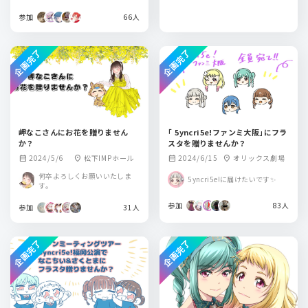
参加
66人
企画完了
企画完了
岬なこさんにお花を贈りません
｢ 5yncri5e!ファンミ大阪｣にフラ
か？
スタを贈りませんか？
2024/5/6
松下IMPホール
2024/6/15
オリックス劇場
calendar_month
location_on
calendar_month
location_on
何卒よろしくお願いいたしま
5yncri5e!に届けたいです✨
す。
参加
83人
参加
31人
企画完了
企画完了