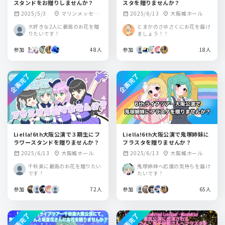
スタンドをお贈りしませんか？
スタを贈りませんか？
2025/5/3
マリンメッセ福
2025/6/13
大阪城ホール
calendar_month
location_on
calendar_month
location_on
岡B館
大好きな2人に最高のお花を贈
とまかのさゆさくにお花を届け
りたいです！
ましょう！！
参加
48人
参加
18人
企画完了
企画完了
Liella!6th大阪公演で３期生にフ
Liella!6th大阪公演で鬼塚姉妹に
ラワースタンドを贈りませんか？
フラスタを贈りませんか？
2025/6/13
大阪城ホール
2025/6/13
大阪城ホール
calendar_month
location_on
calendar_month
location_on
千秋楽に最高のお花を贈りたい
鬼塚姉妹へ応援の気持ちを届け
です！
たいです！
参加
72人
参加
65人
企画完了
企画完了