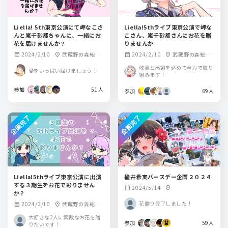
Liella! 5th東京公演にて岬なこさ
Liella!5thライブ東京公演で岬な
んと嵐千砂都ちゃんに、一緒にお
こさん、嵐千砂都さんにお花を贈
花を届けませんか？
りませんか
2024/2/10
武蔵野の森総合
2024/2/10
武蔵野の森総合
calendar_month
location_on
calendar_month
location_on
スポーツプラザ
スポーツプラザ
敬意と感謝を込めて全力で取り
愛をいっぱい届けましょう！
組みます！
参加
51人
参加
69人
企画完了
企画完了
Liella!5thライブ東京公演に出演
楡井希実バースデー企画２０２４
する３期生をお花で彩りません
2024/5/14
calendar_month
location_on
か？
花贈り完了しました！
2024/2/10
武蔵野の森総合
calendar_month
location_on
スポーツプラザ メ
大好きな2人に素敵なお花を贈
インアリーナ
参加
59人
りたいです！