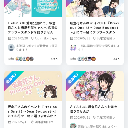
Liella! 7th 愛知公演にて、坂倉
坂倉花さんのFCイベント『Preci
花さんと鬼塚冬毬ちゃんへ 応援の
ous One #3 ～Dear Bouquet
フラワースタンドを贈りません
～』にて一緒にフラワースタンド
か？
を贈りませんか？
2026/2/28
Aichi Sky Expo
2026/5/31
浜離宮朝日ホー
calendar_month
location_on
calendar_month
location_on
ル 小ホール
主催初心者ですが最後まで頑張
一緒に素敵な花束を贈りましょ
ります！
う！
参加
49人
参加
133人
企画完了
企画完了
坂倉花さんのイベント『Preciou
さくぷれ3に坂倉花さんへお花を
s One #3 ～Dear Bouquet～』
贈りませんか
にてお花を一緒に贈りませんか？
2026/5/31
浜離宮朝日ホー
calendar_month
location_on
2026/5/31
浜離宮朝日ホー
calendar_month
location_on
ル
素敵なお花を贈りましょう〜
ル 小ホール