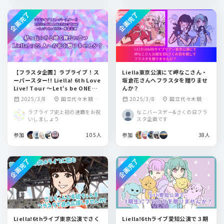
企画完了
企画完了
【フラスタ企画】ラブライブ！ス
Liella東京公演にて岬なこさん・
ーパースター!! Liella! 6th Love
坂倉花さんへフラスタを贈りませ
Live! Tour ～Let‘s be ONE〜
んか？
東京公演で舞台に立つLiella!へお
2025/3/8
国立代々木競技
2025/3/8
国立代々木競技
calendar_month
location_on
calendar_month
location_on
花を贈りませんか？
場 第一体育館
場第一体育館
ラブライブ史上初の連覇をお祝
なこバースデー&さくの日フラ
いしましょう
スタ企画です
参加
105人
参加
38人
企画完了
企画完了
Liella!6thライブ東京公演でさく
Liella!6thライブ愛知公演で３期