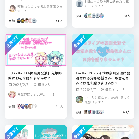
3期生への愛を沢山込めたお花
にします！！
素敵なものになるよう頑張りま
す！！
参加
70人
参加
31人
企画完了
企画完了
【Liella!7th神奈川公演】鬼塚姉
Liella! 7thライブ神奈川公演に出
妹にお花を贈りませんか？
演される鬼塚冬毬さん、坂倉花さ
んにお花を贈りませんか？
2026/2/7
横浜アリーナ
calendar_month
location_on
2026/2/7
横浜アリーナ
calendar_month
location_on
鬼塚姉妹BIG LOVE…！！
お二人に喜んでいただけるよう
頑張ります！
参加
39人
参加
43人
企画完了
企画完了