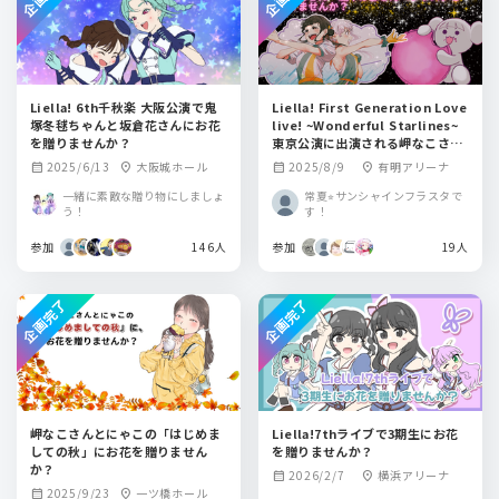
Liella! 6th千秋楽 大阪公演で鬼
Liella! First Generation Love
塚冬毬ちゃんと坂倉花さんにお花
live! ~Wonderful Starlines~
を贈りませんか？
東京公演に出演される岬なこさ
ん・嵐千砂都さんへフラスタを贈
2025/6/13
大阪城ホール
2025/8/9
有明アリーナ
calendar_month
location_on
calendar_month
location_on
りませんか？
一緒に素敵な贈り物にしましょ
常夏⭐︎サンシャインフラスタで
う！
す！
参加
146人
参加
19人
企画完了
企画完了
岬なこさんとにゃこの「はじめま
Liella!7thライブで3期生にお花
しての秋」にお花を贈りません
を贈りませんか？
か？
2026/2/7
横浜アリーナ
calendar_month
location_on
2025/9/23
一ツ橋ホール
calendar_month
location_on