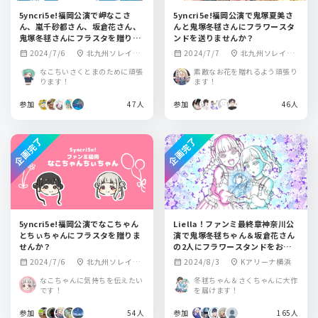
5yncri5e!福岡公演で岬なこさ
5yncri5e!福岡公演で鬼塚夏美さ
ん、嵐千砂都さん、坂倉花さん、
んと鬼塚冬毬さんにフラワースタ
鬼塚冬毬さんにフラスタを贈りま
ンドを送りませんか？
せんか？
2024/7/6
北九州ソレイユ
2024/7/7
北九州ソレイユ
calendar_month
location_on
calendar_month
location_on
ホール
ホール
なこちいさくとまのために頑張
素敵なお花を贈れるよう頑張り
ります！
ます！
参加
47人
参加
46人
企画完了
企画完了
5yncri5e!福岡公演でなこちゃん
Liella！ファンミ最終章神奈川公
とちぃちゃんにフラスタを贈りま
演で鬼塚冬毬ちゃん＆坂倉花さん
せんか？
の2人にフラワースタンドをお贈
りしませんか？
2024/7/6
北九州ソレイユ
2024/8/3
Kアリーナ横浜
calendar_month
location_on
calendar_month
location_on
ホール
なこちゃんに気持ちを伝えたい
冬毬ちゃん＆さくちゃんに大作
です！
を届けます！
参加
54人
参加
165人