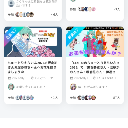
さくちゃんに素敵なお花を贈り
たいです！
参加
53人
参加
46人
企画完了
募集終了
ちゅーとりえらいぶ2026で坂倉花
「Liella!のちゅーとりえらいぶ!!
さん鬼塚冬毬ちゃんへお花を贈り
2026」で「鬼塚冬毬さん・澁谷か
ましょう🌸
のんさん・坂倉花さん・伊達さゆ
りさん」にお花を贈りませんか？
2026/8/1
ららアリーナ 東
2026/8/1
LaLa arena TO
calendar_month
location_on
calendar_month
location_on
京ベイ
KYO-BAY
花贈り完了しました！
精一杯がんばります！
参加
41人
参加
87人