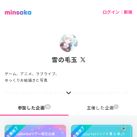
ログイン｜新規
雪の毛玉
ゲーム、アニメ、ラブライブ、
ゆっくりお絵描きと写真
#ToS #ぷよぷよ #ことのは #いつメモ #ibispaint #Pixiv #ラブライブ
46
0
参加した企画
主催した企画
企画完了
企画完了