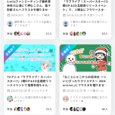
Liellaファンミーティング最終章
「ラブライブ！スーパースター!!3
神奈川公演にて岬なこさん、嵐千
期OP＆ED主題歌リリースイベン
砂都さんへフラスタを贈りません
ト」で、３期生にフラワースタン
か？
ドをお贈りしませんか？
2024/8/3
Kアリーナ横浜
2024/10/28
大宮ソニックシ
calendar_month
location_on
calendar_month
location_on
ティホール
最終章ちぃなこフラスタ企画で
３期生に素敵なお花を贈りたい
す！やるぞ！
です！
参加
41人
参加
63人
企画完了
企画完了
TVアニメ『ラブライブ！スーパー
｢なことにゃこからの招待状 ～つ
スター!!』3期OP＆ED主題歌リリ
いにぴったりクリスマス～ 2024
ースイベントで鬼塚冬毬ちゃんと
winter｣にフラスタを贈りません
坂倉花さんにフラスタを贈りませ
か？
2024/10/28
ソニックシテ
2024/12/25
一ツ橋ホール
calendar_month
location_on
calendar_month
location_on
んか？
ィ 大ホール
お二人に応援の気持ちを届けた
クリスマス当日を素敵に彩りた
いです！
いです！🎄
参加
30人
参加
68人