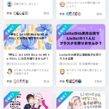
スポーツプラザ メ
スポーツプラザ メ
10人にたくさんの愛を届けま
花贈り完了しました！
インアリーナ
インアリーナ
しょう！
参加
25人
参加
23人
企画完了
企画完了
「岬なこ 1st LIVE Nice to ME t
Liella!5th東京公演絵描き合同フ
o YOU」にお花を贈りませんか？
ラスタ企画
2023/11/11
大宮ソニックシ
2024/2/10
武蔵野の森総合
calendar_month
location_on
calendar_month
location_on
ティ
スポーツプラザ
より良いものをお届けできるよ
ありがとうを会場に届けましょ
う頑張ります
う！
参加
31人
参加
153人
企画完了
企画完了