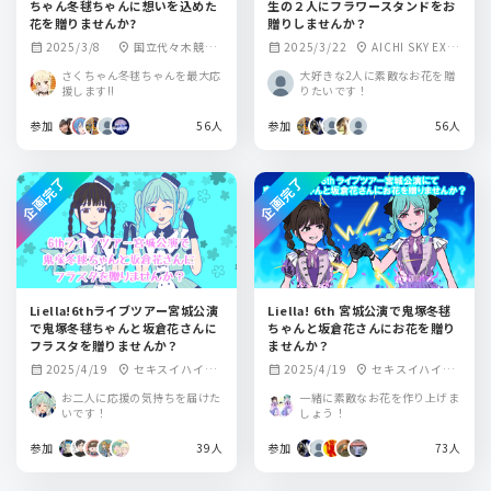
ちゃん冬毬ちゃんに想いを込めた
生の２人にフラワースタンドをお
花を贈りませんか?
贈りしませんか？
2025/3/8
国立代々木競技
2025/3/22
AICHI SKY EXP
calendar_month
location_on
calendar_month
location_on
場 第一体育館
O ホール A
さくちゃん冬毬ちゃんを最大応
大好きな2人に素敵なお花を贈
援します!!
りたいです！
参加
56人
参加
56人
企画完了
企画完了
Liella!6thライブツアー宮城公演
Liella! 6th 宮城公演で鬼塚冬毬
で鬼塚冬毬ちゃんと坂倉花さんに
ちゃんと坂倉花さんにお花を贈り
フラスタを贈りませんか？
ませんか？
2025/4/19
セキスイハイム
2025/4/19
セキスイハイム
calendar_month
location_on
calendar_month
location_on
スーパーアリーナ
スーパーアリーナ
お二人に応援の気持ちを届けた
一緒に素敵なお花を作り上げま
いです！
しょう！
参加
39人
参加
73人