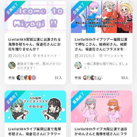
企画完了
企画完了
Liella!6th宮城公演に出演される
Liella!6thライブツアー福岡公演
鬼塚冬毬ちゃん、坂倉花さんにお
で岬なこさん、絵森彩さん、結那
花を贈りませんか？
さん、坂倉花さんにフラスタを贈
りませんか？
2025/4/19
セキスイハイム
2025/5/3
マリンメッセ福
calendar_month
location_on
calendar_month
location_on
スーパーアリーナ
岡B館
最後まで精一杯、務めさせてい
一緒に素敵な贈り物にしましょ
ただきます！
う！
参加
31人
参加
63人
企画完了
募集終了
Liella!6thライブ福岡公演で鬼塚
Liella!6thライブ大阪公演で澁谷
冬毬さん、坂倉花さんにフラワー
かのんさんと鬼塚冬毬さんにフラ