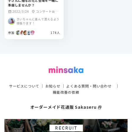
子さんに贈るお花と会場を一緒に
準備しませんか？
2022/3/24
コンサート会場
calendar_month
location_on
(ぴあアリーナMM)
きいちゃんに喜んで貰えるよう
周辺
頑張ります！
参加
174人
サービスについて
｜
お知らせ
｜
よくある質問・問い合わせ
｜
機能改善の依頼
オーダーメイド花通販 Sakaseru
select_window