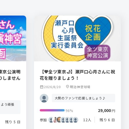
東京公演明
【💙全ツ東京🌙】瀬戸口心月さんに祝
りしません
花を贈りましょう！
calendar_month
2026/8/20
location_on
明治神宮球場
大勢のファンで応援しましょう♪
るよう頑張
29,000
96%
円
参加
12人
残り 6 日
残り 5 日