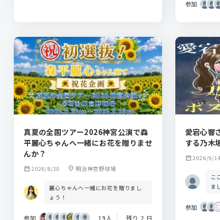
参加
真夏の全国ツアー2026神宮公演で森
愛宕心響
平麗心ちゃんへ一緒にお花を贈りませ
する乃木
んか？
calendar_month
2026/9/1
calendar_month
2026/8/20
location_on
明治神宮野球場
こ
ま
麗心ちゃんへ一緒にお花を贈りまし
ょう！
参加
参加
19人
残り 2 日