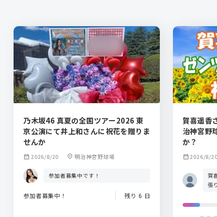
乃木坂46 真夏の全国ツアー2026 東
賀喜遥香
京公演にて井上和さんに祝花を贈りま
治神宮野
せんか
か？
calendar_month
2026/8/20
location_on
明治神宮野球場
calendar_month
2026/8/2
賀
参加者募集中です！
張
参加者募集中！
残り 6 日