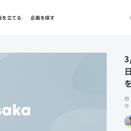
画を立てる
企画を探す
calendar_month
location_on