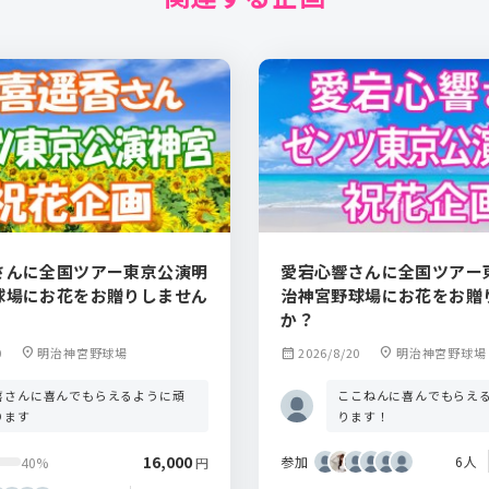
さんに全国ツアー東京公演明
愛宕心響さんに全国ツアー
球場にお花をお贈りしません
治神宮野球場にお花をお贈
か？
0
location_on
明治神宮野球場
calendar_month
2026/8/20
location_on
明治神宮野球場
喜さんに喜んでもらえるように頑
ここねんに喜んでもらえ
ります
ります！
16,000
参加
6人
40%
円