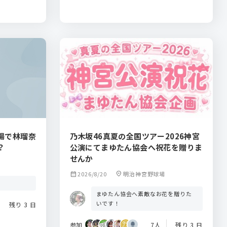
場で林瑠奈
乃木坂46真夏の全国ツアー2026神宮
？
公演にてまゆたん協会へ祝花を贈りま
せんか
calendar_month
2026/8/20
location_on
明治神宮野球場
まゆたん協会へ素敵なお花を贈りた
いです！
残り 3 日
参加
7人
残り 3 日