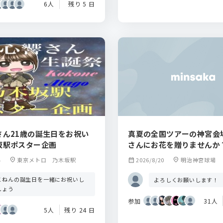
6人
残り 5 日
さん21歳の誕生日をお祝い
真夏の全国ツアーの神宮会
坂駅ポスター企画
さんにお花を贈りませんか
4
location_on
東京メトロ 乃木坂駅
calendar_month
2026/8/20
location_on
明治神宮球場
こねんの誕生日を一緒にお祝いし
よろしくお願いします！
しょう
参加
31人
5人
残り 24 日