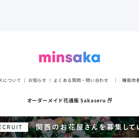
スについて
｜
お知らせ
｜
よくある質問・問い合わせ
｜
機能改
オーダーメイド花通販 Sakaseru
select_window