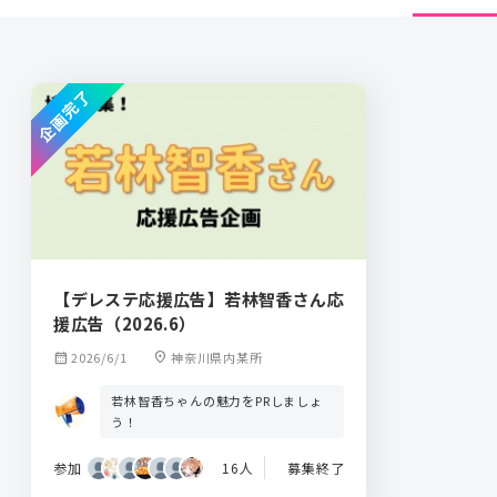
企画完了
【デレステ応援広告】若林智香さん応
援広告（2026.6）
calendar_month
2026/6/1
location_on
神奈川県内某所
若林智香ちゃんの魅力をPRしましょ
う！
参加
16人
募集終了