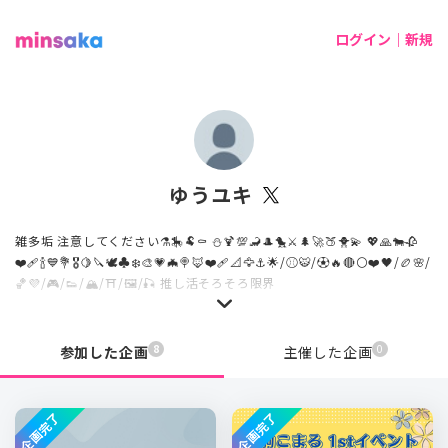
ログイン｜新規
ゆうユキ
雑多垢 注意してください⚗️🎠🐏⚰️ ⛄️🍹💯🦂🎩🐤⚔️🌲🚀🍑🐥💫 💖🙏🐄🥀
❤️‍🩹🍾💙💐🎖️🍋🔪🕊♣️❄️🎨💗🦇🍭🦊❤️‍🩹📐🦅⚓️🌟/⚾️🐯/⚽️🔥🔴⚪️❤️🖤/🏉🌸/
🏀💜/🎮/👟/🏔/⛩/🖼/🎣 推し活そろそろ限界
8
0
参加した企画
主催した企画
企画完了
企画完了