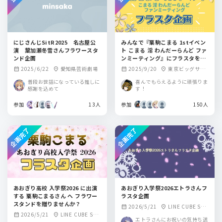
にじさんじSitR2025 名古屋公
みんなで『栗駒こまる 1stイベン
演 葉加瀬冬雪さんフラワースタ
ト こまる 淫 わんだーらんど ファ
ンド企画
ンミーティング』にフラスタを贈
りませんか？
2025/6/22
愛知県芸術劇場
2025/9/20
東京ビッグサイ
calendar_month
location_on
calendar_month
location_on
ト TFT ホール 100
普段お世話になっている推しに
喜んでもらえるように頑張りま
0
感謝を込めて
す！
参加
13人
参加
150人
企画完了
企画完了
あおぎり高校 入学祭2026 に出演
あおぎり入学祭2026エトラさんフ
する 栗駒こまるさん へ フラワー
ラスタ企画
スタンドを贈りませんか？
2026/5/21
LINE CUBE SHI
calendar_month
location_on
2026/5/21
LINE CUBE SHI
calendar_month
location_on
BUYA
エトラさんにお祝いの気持ち送