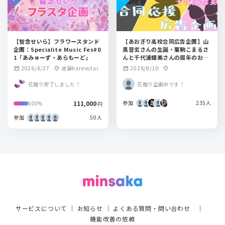
【智念せいら】フラワースタンド
【あおぎり高校合同広告企画】山
企画：Specialite Music Fes#0
黒音玄さんの生誕・栗駒こまるさ
1「あみゅーず・あらもーど」
んと千代浦蝶美さんの周年のお祝
いに応援広告を出しませんか？
2026/6/27
池袋harevutai
2026/8/10
calendar_month
location_on
calendar_month
location_on
【非公式】
花贈り完了しました！
花贈り企画中です！
111,000
参加
235人
100%
円
参加
50人
サービスについて
｜
お知らせ
｜
よくある質問・問い合わせ
｜
機能改善の依頼