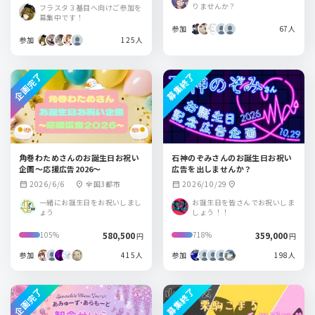
BUYA（渋谷公会
りませんか？
フラスタ３基目へ向けご参加を
堂）
募集中です！
参加
67人
参加
125人
企画完了
募集終了
角巻わためさんのお誕生日お祝い
石神のぞみさんのお誕生日お祝い
企画～応援広告2026～
広告を出しませんか？
2026/6/6
全国3都市
2026/10/29
calendar_month
location_on
calendar_month
location_on
一緒にお誕生日をお祝いしまし
お誕生日を皆さんでお祝いしま
ょう
しょう！！
580,500
359,000
105%
718%
円
円
参加
415人
参加
198人
企画完了
募集終了