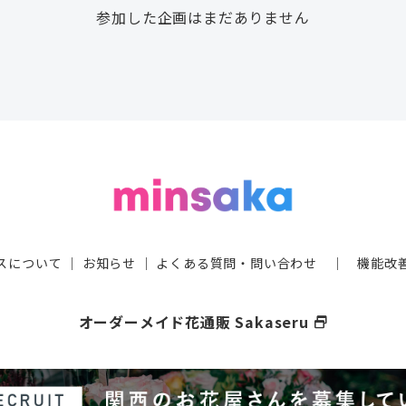
参加した企画はまだありません
スについて
｜
お知らせ
｜
よくある質問・問い合わせ
｜
機能改
オーダーメイド花通販 Sakaseru
select_window