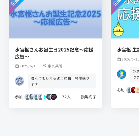
水宮枢さんお誕生日2025記念～応援
水宮枢 生
広告～
calendar_month
2026/6/1
calendar_month
2025/6/16
location_on
東京某所
水
り
喜んでもらえるように精一杯頑張り
ます！
参加
参加
72人
募集終了