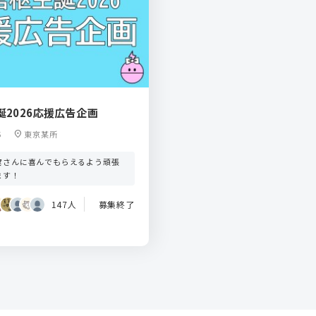
誕2026応援広告企画
5
location_on
東京某所
宮さんに喜んでもらえるよう頑張
ます！
147人
募集終了