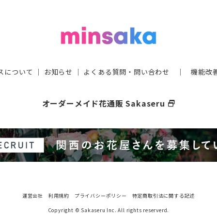
スについて
｜
お知らせ
｜
よくある質問・問い合わせ
｜
機能改
オーダーメイド花通販 Sakaseru
select_window
運営会社
利用規約
プライバシーポリシー
特定商取引法に関する記述
Copyright © Sakaseru Inc. All rights reserverd.