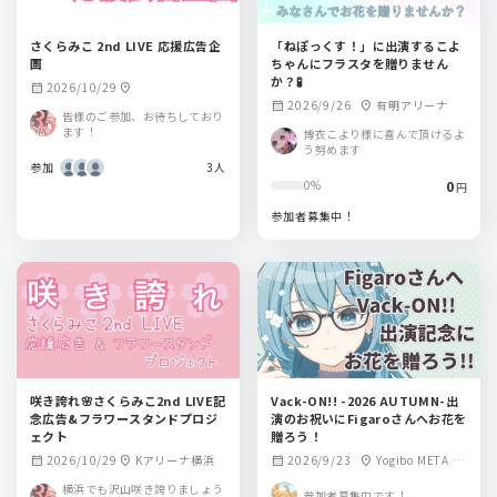
さくらみこ 2nd LIVE 応援広告企
「ねぽっくす！」に出演するこよ
画
ちゃんにフラスタを贈りません
か？🧪
2026/10/29
calendar_month
location_on
2026/9/26
有明アリーナ
calendar_month
location_on
皆様のご参加、お待ちしており
ます！
博衣こより様に喜んで頂けるよ
う努めます
参加
3人
0
0%
円
参加者募集中！
咲き誇れ🌸さくらみこ2nd LIVE記
Vack-ON!! -2026 AUTUMN-出
念広告&フラワースタンドプロジ
演のお祝いにFigaroさんへお花を
ェクト
贈ろう！
2026/10/29
Kアリーナ横浜
2026/9/23
Yogibo META V
calendar_month
location_on
calendar_month
location_on
ALLEY（大阪）
横浜でも沢山咲き誇りましょう
参加者募集中です！