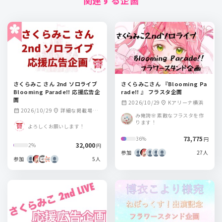
関連する企画
さくらみこ さん 2nd ソロライブ
さくらみこさん 『Blooming Pa
Blooming Parade!! 応援広告企
rade!! 』 フラスタ企画
画
2026/10/29
Kアリーナ横浜
calendar_month
location_on
2026/10/29
詳細な掲載場所
calendar_month
location_on
み俺誇🌸 素敵なフラスタを作
は後日発表となり
ります！
よろしくお願いします！
ます
73,775
36%
円
32,000
2%
円
参加
27人
参加
5人