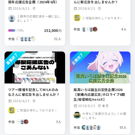
周年応援広告企画（2026年6月）
んに駅広告を出しませんか？
2026/6/15
2026/6/15
calendar_month
location_on
calendar_month
location_on
１周年の応援広告を一緒に出し
ご参加お待ちしております✨
ましょう！
参加
4人
152,000
76%
円
参加
31人
募集終了
企画完了
ツアー開催を記念してM!LKのみ
風真いろは誕生日記念企画2026
なさんに駅広告を出しませんか？
【駅構内応援広告/ホロライブ6期
生/秘密結社holoX】
2026/6/15
calendar_month
location_on
2026/6/15
東京
calendar_month
location_on
ご参加お待ちしております✨
今年もご支援の方よろしくお願
いします。
参加
3人
参加
55人