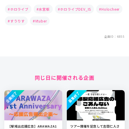
ホロライブ
水宮枢
ホロライブDEV_IS
Holocheer
すうりす
Vtuber
企画ID：6855
同じ日に開催される企画
企画完了
募集終了
【駅掲出応援広告】ARAWAZA1
ツアー開催を記念して吉田仁人さ