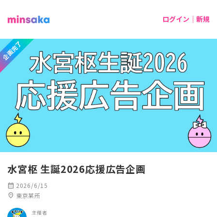
ログイン｜新規
企画完了
水宮枢 生誕2026応援広告企画
calendar_month
2026/6/15
location_on
東京某所
主催者