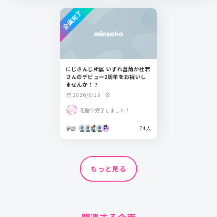
企画完了
にじさんじ所属 いずれ菖蒲か杜若
さんのデビュー2周年をお祝いし
ませんか！？
2026/6/15
calendar_month
location_on
花贈り完了しました！
参加
74人
もっと見る