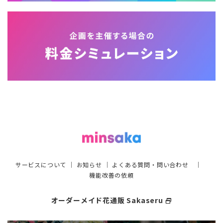
サービスについて
｜
お知らせ
｜
よくある質問・問い合わせ
｜
機能改善の依頼
オーダーメイド花通販 Sakaseru
select_window