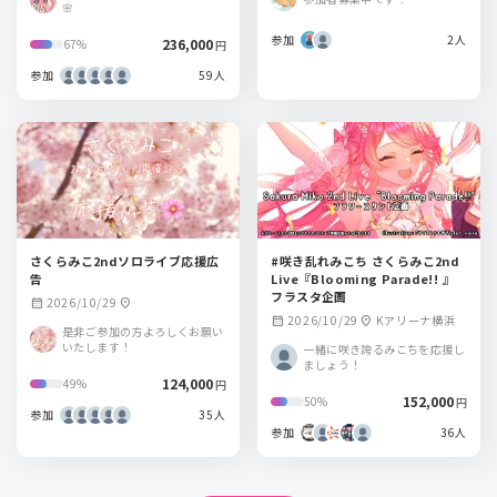
🌸
参加
2人
236,000
67%
円
参加
59人
さくらみこ2ndソロライブ応援広
#咲き乱れみこち さくらみこ2nd
告
Live『Blooming Parade!! 』
フラスタ企画
2026/10/29
calendar_month
location_on
2026/10/29
Kアリーナ横浜
calendar_month
location_on
是非ご参加の方よろしくお願い
いたします！
一緒に咲き誇るみこちを応援し
ましょう！
124,000
49%
円
152,000
50%
円
参加
35人
参加
36人