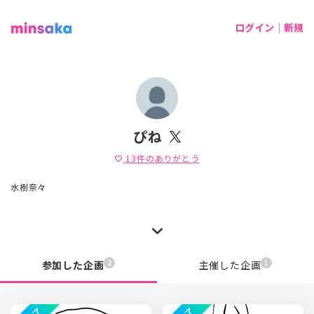
ログイン｜新規
ぴね
13
件のありがとう
favorite
水樹奈々
2
1
参加した企画
主催した企画