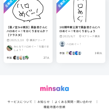
企画完了
企画完了
【蓮ノ空3rd横浜】藤島慈さんに
102期卒業公演で藤島慈さんにハ
ハロめぐー！をおくりませんか？
ロめぐー！をおくりましょう
【フラスタ】
2025/6/7
Kアリーナ横浜
calendar_month
location_on
2025/1/10
横浜アリーナ
calendar_month
location_on
ハロめぐー！
みんなでハロめぐー！を届けま
しょう！
参加
163人
参加
27人
サービスについて
｜
お知らせ
｜
よくある質問・問い合わせ
｜
機能改善の依頼