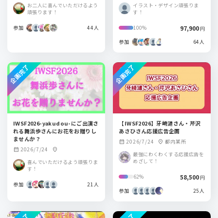
ーアリーナ
KYO
お二人に喜んでいただけるよう
イラスト・デザイン頑張りま
頑張ります！
す！
参加
44人
97,900
100%
円
参加
64人
企画完了
企画完了
IWSF2026-yakudou-にご出演さ
【IWSF2026】牙崎漣さん・芹沢
れる舞浜歩さんにお花をお贈りし
あさひさん応援広告企画
ませんか？
2026/7/24
都内某所
calendar_month
location_on
2026/7/24
calendar_month
location_on
最強にわくわくする応援広告を
めざして！
喜んでいただけるよう頑張りま
す！
58,500
62%
円
参加
21人
参加
25人