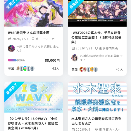
企画完了
募集終了
IWSF舞浜歩さん応援幕企画
IWSF2026の真＆歩、千早＆静香
の応援広告企画！（協賛枠追加募
2026/7/24
京王アリーナ
calendar_month
location_on
集）
一緒に舞浜歩さんを応援しませ
2026/7/21
東京都内某所
calendar_month
location_on
んか！
応援広告の協賛枠の追加募集で
88,000
す！
100%
円
参加
42人
参加
40人
募集終了
【シンデレラ】IS☆WAVY（小松
水木聖來さんの総選挙応援広告を
伊吹さん・水木聖來さん）応援広
出しませんか
告企画 (2026年9月)
2026/9/4
東京都内・大阪
calendar_month
location_on