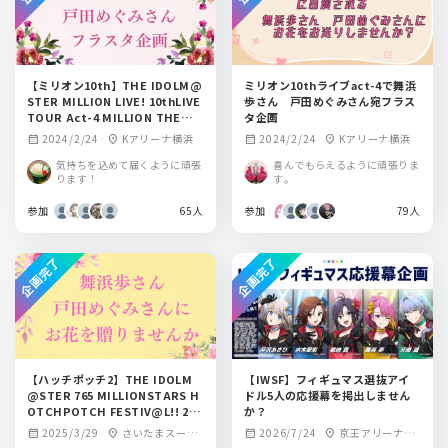
【ミリオン10th】THE IDOLM@
ミリオン10thライブact-4で舞浜
STER MILLION LIVE! 10thLIVE
歩さん 戸田めぐみさん宛フラス
TOUR Act-4 MILLION THE@T
タ企画
ER!!!!に御出演される舞浜歩さ
2024/2/24
Kアリーナ横浜
2024/2/24
Kアリーナ横浜
calendar_month
location_on
calendar_month
location_on
ん、戸田めぐみさんにお花を贈り
ませんか？
気持ちを込めて届くように頑張
喜んでもらえるように頑張りま
ります！
す。
参加
65人
参加
79人
企画完了
企画完了
【ハッチポッチ2】THE IDOLM
【IWSF】フィギュマス選抜アイ
@STER 765 MILLIONSTARS H
ドル5人の応援幕を掲出しません
OTCHPOTCH FESTIV@L!! 2 に
か？
ご出演される舞浜歩役、戸田めぐ
2025/3/29
さいたまスーパ
2026/7/24
京王アリーナTO
calendar_month
location_on
calendar_month
location_on
みさんにお花を贈りませんか？