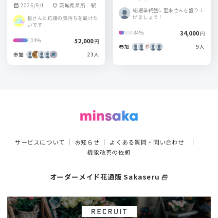
2026/9/1
茨城県某所 駅
calendar_month
location_on
市内
総選挙終盤に聖來さんを盛り上
げましょう！
皆さんと応援の気持ちを届けた
いです！
34,000
34%
円
52,000
104%
円
参加
9人
参加
23人
サービスについて
｜
お知らせ
｜
よくある質問・問い合わせ
｜
機能改善の依頼
オーダーメイド花通販 Sakaseru
select_window