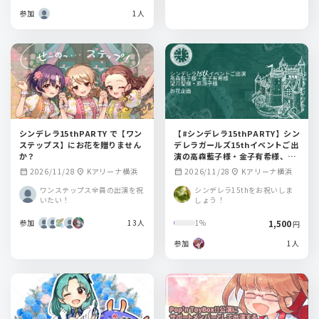
参加
1人
シンデレラ15thPARTY で【ワン
【#シンデレラ15thPARTY】シン
ステップス】にお花を贈りません
デレラガールズ15thイベントご出
か？
演の高森藍子様・金子有希様、望
月聖様・原涼子様へのお花企画
2026/11/28
Kアリーナ横浜
2026/11/28
Kアリーナ横浜
calendar_month
location_on
calendar_month
location_on
ワンステップス全員の出演を祝
シンデレラ15thをお祝いしま
いたい！
しょう！
参加
13人
1,500
1%
円
参加
1人