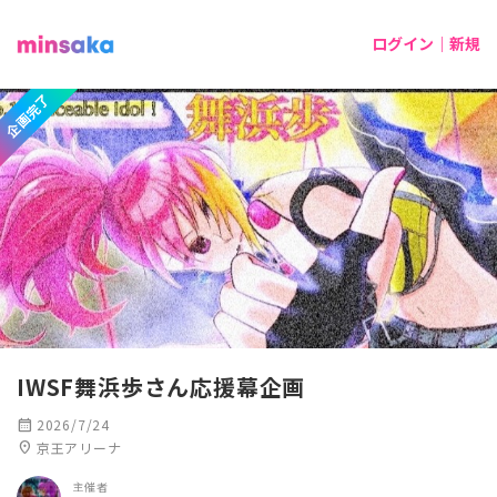
ログイン｜新規
企画完了
IWSF舞浜歩さん応援幕企画
calendar_month
2026/7/24
location_on
京王アリーナ
主催者