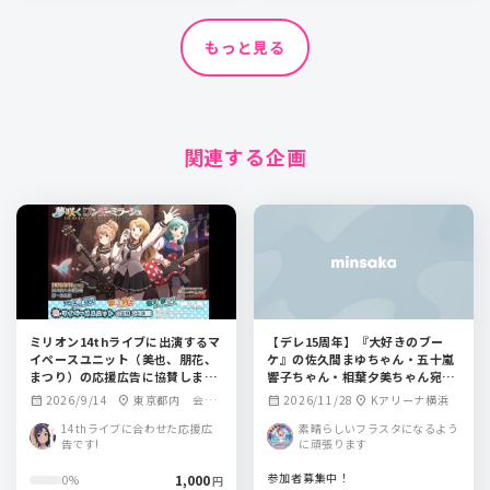
もっと見る
関連する企画
ミリオン14thライブに出演するマ
【デレ15周年】『大好きのブー
イペースユニット（美也、朋花、
ケ』の佐久間まゆちゃん・五十嵐
まつり）の応援広告に協賛しませ
響子ちゃん・相葉夕美ちゃん宛フ
んか？
ラワースタンド企画【CG総選挙】
2026/9/14
東京都内 会場
2026/11/28
Kアリーナ横浜
calendar_month
location_on
calendar_month
location_on
近郊某所
14thライブに合わせた応援広
素晴らしいフラスタになるよう
告です!
に頑張ります
参加者募集中！
1,000
0%
円