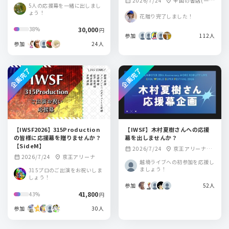
2026/7/24
全国の書店(一ヶ
calendar_month
location_on
KYO
5人の応援幕を一緒に出しまし
月販売されます)
ょう！
花贈り完了しました！
30,000
38%
円
参加
112人
参加
24人
企画完了
企画完了
【IWSF2026】315Production
【IWSF】木村夏樹さんへの応援
の皆様に応援幕を贈りませんか？
幕を出しませんか？
【SideM】
2026/7/24
京王アリーナTO
calendar_month
location_on
2026/7/24
京王アリーナ
calendar_month
location_on
KYO
越境ライブへの初参加を応援し
ましょう！
315プロのご出演をお祝いしま
しょう！
参加
52人
41,800
43%
円
参加
30人