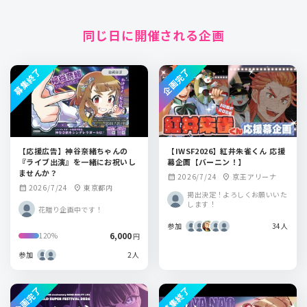
同じ日に開催される企画
募集終了
企画完了
【応援広告】神谷奈緒ちゃんの
【IWSF2026】紅井朱雀くん 応援
『ライブ出演』を一緒にお祝いし
幕企画【バーニン！】
ませんか？
2026/7/24
京王アリーナ
calendar_month
location_on
2026/7/24
東京都内
calendar_month
location_on
掲出決定！よろしくお願いいた
します！
花贈り企画中です！
参加
34人
6,000
120%
円
参加
2人
企画完了
募集終了