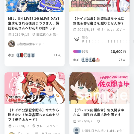
MILLION LIVE! 14thLIVE DAY1
【トイボ公演】池袋晶葉ちゃんに
主演をされる徳川まつりさん、諏
お花＆寄せ書きを贈りませんか？
訪彩花さんへお花をお贈りしませ
2026/8/13
Shibuya LOVE
calendar_month
location_on
んか
2026/9/19
国立代々木競技
calendar_month
location_on
Z
贈る
場 第一体育館
ぞ！！！！！！！！！！！！！！！
参加者募集中です！
18,600
93%
円
参加
11人
参加
27人
【トイボ公演記念配布】今だから
【デレマス応援広告】佐久間まゆ
聴きたい！池袋晶葉ちゃんのセリ
さん 誕生日応援広告企画です
フ【冊子＆カード】
2026/9/7
calendar_month
location_on
2026/8/13
グレースバリ渋
calendar_month
location_on
お誕生日をお祝いしましょう！
谷 グランデ
『アーアー、聞こえるかファン