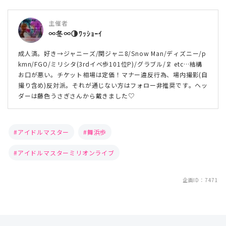
主催者
∞冬∞🌗ﾜｯｼｮｰｲ
成人済。好き→ジャニーズ/関ジャニ8/Snow Man/ディズニー/p
kmn/FGO/ミリシタ(3rdイベ歩101位P)/グラブル/🦑 etc…結構
お口が悪い。チケット相場は定価！マナー違反行為、場内撮影(自
撮り含め)反対派。それが通じない方はフォロー非推奨です。ヘッ
ダーは藤色うさぎさんから戴きました♡
アイドルマスター
舞浜歩
アイドルマスターミリオンライブ
企画ID：7471