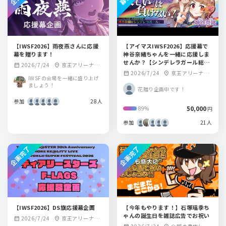
【IWSF2026】雨夜燕さんに応援
【アイマスIWSF2026】応援幕で
幕を贈ります！
神谷奈緒ちゃんを一緒に応援しま
せんか？【シンデレラガール総選
2026/7/24
京王アリーナTO
calendar_month
location_on
挙】
2026/7/24
京王アリーナTO
calendar_month
location_on
KYO
IWSFの会場を一緒に盛り上げ
KYO周辺
ましょう！
花贈り企画中です！
参加
28人
50,000
89%
円
参加
21人
企画完了
企画完了
【IWSF2026】DS旗応援幕企画
【今年もやります！】石塚瑶季ち
ゃんの誕生日を雑誌広告でお祝い
2026/7/24
京王アリーナTO
calendar_month
location_on