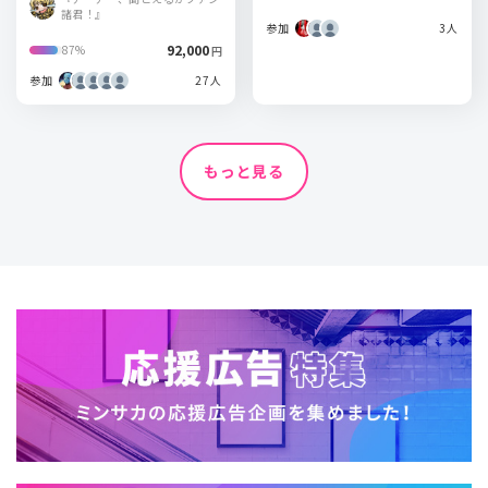
諸君！』
参加
3人
92,000
87%
円
参加
27人
もっと見る