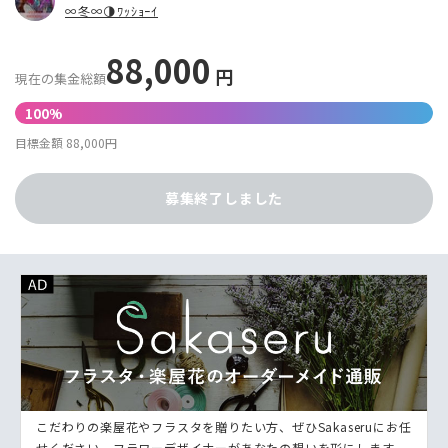
∞冬∞🌗ﾜｯｼｮｰｲ
88,000
円
現在の集金総額
100%
目標金額 88,000円
募集終了しました
こだわりの楽屋花やフラスタを贈りたい方、ぜひSakaseruにお任
せください。フラワーデザイナーがあなたの想いを形にします。