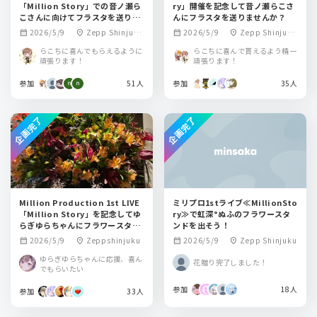
「Million Story」での音ノ瀬ら
ry」開催を記念して音ノ瀬らこさ
こさんに向けてフラスタを送りま
んにフラスタを送りませんか？
せんか？
2026/5/9
Zepp Shinjuku
2026/5/9
Zepp Shinjuku
calendar_month
location_on
calendar_month
location_on
(TOKYO)
(TOKYO)
らこちに喜んでもらえるように
らこちに喜んで貰えるよう精一
頑張ります！
頑張ります！
参加
51人
参加
35人
企画完了
企画完了
Million Production 1st LIVE
ミリプロ1stライブ≪MillionSto
「Million Story」を記念してゆ
ry≫で虹深°ぬふのフラワースタ
らぎゆらちゃんにフラワースタン
ンドを出そう！
ドを送りませんか！！！
2026/5/9
Zeppshinjuku
2026/5/9
Zepp Shinjuku
calendar_month
location_on
calendar_month
location_on
ゆらぎゆらちゃんに応援、喜ん
花贈り完了しました！
でもらいたい
参加
18人
参加
33人