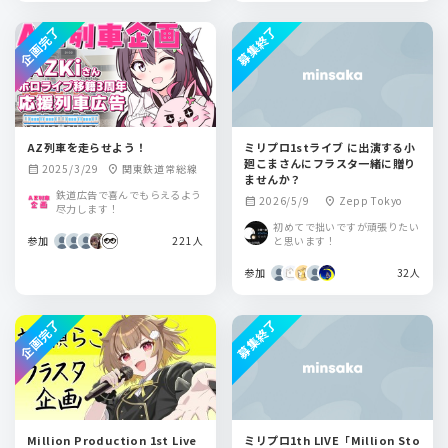
企画完了
募集終了
AZ列車を走らせよう！
ミリプロ1stライブ に出演する小
廻こまさんにフラスタ一緒に贈り
2025/3/29
関東鉄道常総線
calendar_month
location_on
ませんか？
鉄道広告で喜んでもらえるよう
2026/5/9
Zepp Tokyo
calendar_month
location_on
尽力します！
初めてで拙いですが頑張りたい
参加
221人
と思います！
参加
32人
企画完了
募集終了
Million Production 1st Live
ミリプロ1th LIVE「Million Sto