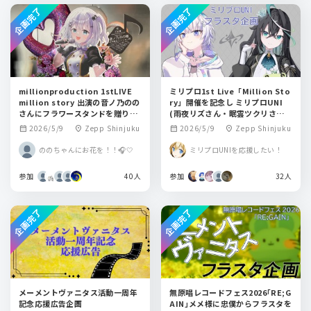
企画完了
企画完了
millionproduction 1stLIVE
ミリプロ1st Live「Million Sto
million story 出演の音ノ乃のの
ry」開催を記念し ミリプロUNI
さんにフラワースタンドを贈りま
(雨夜リズさん・眠雲ツクリさん)
せんか？
へフラスタを贈りませんか？
2026/5/9
Zepp Shinjuku
2026/5/9
Zepp Shinjuku
calendar_month
location_on
calendar_month
location_on
ののちゃんにお花を！！🎧🤍
ミリプロUNIを応援したい！
参加
40人
参加
32人
企画完了
企画完了
メーメントヴァニタス活動一周年
無原唱レコードフェス2026｢RE;G
記念応援広告企画
AIN｣メメ様に忠僕からフラスタを