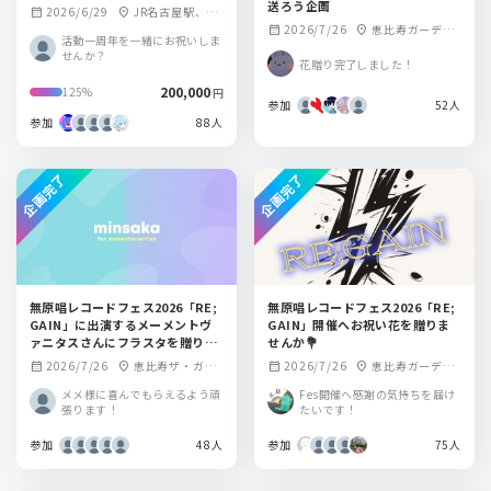
送ろう企画
2026/6/29
JR名古屋駅、Os
calendar_month
location_on
2026/7/26
恵比寿ガーデン
calendar_month
location_on
akaMetro梅田駅
活動一周年を一緒にお祝いしま
プレイス３Fガーデ
せんか？
花贈り完了しました！
ンホール
200,000
125%
円
参加
52人
参加
88人
企画完了
企画完了
無原唱レコードフェス2026「RE;
無原唱レコードフェス2026「RE;
GAIN」に出演するメーメントヴ
GAIN」開催へお祝い花を贈りま
ァニタスさんにフラスタを贈りま
せんか💐
せんか？
2026/7/26
恵比寿ザ・ガー
2026/7/26
恵比寿ガーデン
calendar_month
location_on
calendar_month
location_on
デンホール
プレイス３Fガーデ
メメ様に喜んでもらえるよう頑
Fes開催へ感謝の気持ちを届け
ンホール
張ります！
たいです！
参加
48人
参加
75人