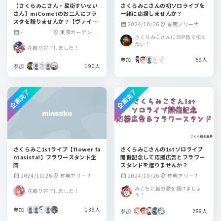
【さくらみこさん・星街すいせい
さくらみこさんの初ソロライブを
さん】miCometのお二人にフラ
一緒に応援しませんか？
スタを贈りませんか？【ヴァイス
2024/10/26
有明アリーナ
calendar_month
location_on
シュヴァルツ15周年記念ライブ】
-
東京ガーデンシ
calendar_month
location_on
さくらみこさんに35P皆で伝え
アター
たい！
花贈り完了しました！
参加
59人
参加
190人
企画完了
企画完了
さくらみこ1stライブ【flower fa
さくらみこさんの1stソロライブ
ntasista!】フラワースタンド企
開催記念して応援広告とフラワー
画
スタンドを贈りませんか？
2024/10/26
有明アリーナ
2024/10/26
有明アリーナ
calendar_month
location_on
calendar_month
location_on
みこちに皆の愛を届けましょ
花贈り完了しました！
う！
参加
139人
参加
288人