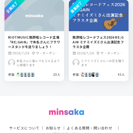
企画完了
募集終了
RIOTMUSIC無原唱レコード主催
無原唱レコードフェス2026 RE;G
「RE;GAIN」で朱名さんにフラワ
AIN ミナミイズミさん出演記念フ
ースタンドを送りましょう！
ラスタ企画
2026/7/26
ザ・ガーデンホ
2026/7/26
ザ・ガーデンホ
calendar_month
location_on
calendar_month
location_on
ール
ール
朱名さんに喜んでもらえるよう
ミナミイズミさんへお花を贈り
に頑張ります
ます
参加
20人
参加
43人
サービスについて
｜
お知らせ
｜
よくある質問・問い合わせ
｜