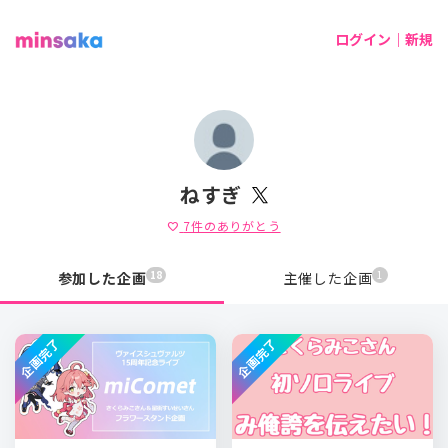
ログイン｜新規
ねすぎ
7
件のありがとう
favorite
18
1
参加した企画
主催した企画
企画完了
企画完了